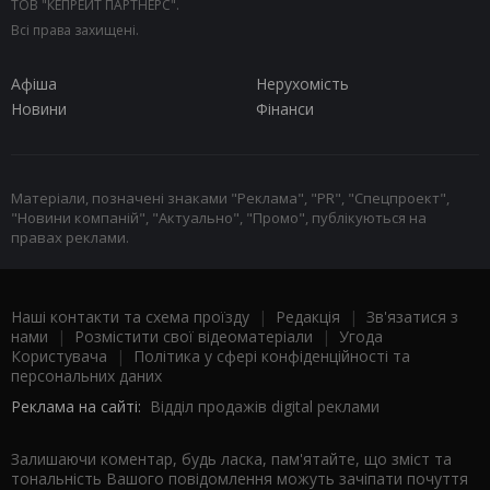
ТОВ "КЕПРЕЙТ ПАРТНЕРС".
Всі права захищені.
Афіша
Нерухомість
Новини
Фінанси
Матеріали, позначені знаками "Реклама", "PR", "Спецпроект",
"Новини компаній", "Актуально", "Промо", публікуються на
правах реклами.
Наші контакти та схема проїзду
|
Редакція
|
Зв'язатися з
нами
|
Розмістити свої відеоматеріали
|
Угода
Користувача
|
Політика у сфері конфіденційності та
персональних даних
Реклама на сайті:
Відділ продажів digital реклами
Залишаючи коментар, будь ласка, пам'ятайте, що зміст та
тональність Вашого повідомлення можуть зачіпати почуття