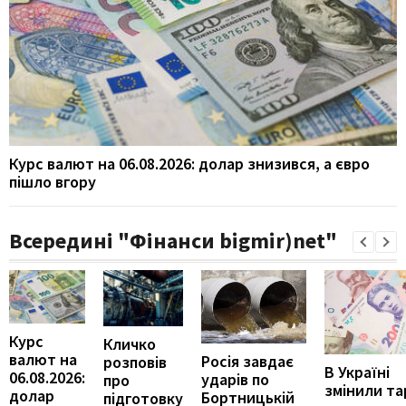
Курс валют на 06.08.2026: долар знизився, а євро
пішло вгору
Всередині "Фінанси bigmir)net"
Курс
Кличко
валют на
Росія завдає
розповів
В Україні
06.08.2026:
ударів по
про
змінили т
долар
Бортницькій
підготовку