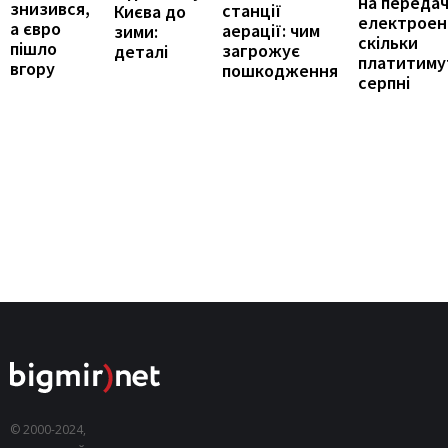
на переда
знизився,
станції
Києва до
електроене
а євро
аерації: чим
зими:
скільки
пішло
загрожує
деталі
платитиму
вгору
пошкодження
серпні
© 2000-2024,