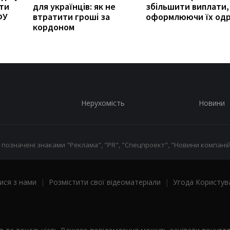
ити
для українців: як не
збільшити виплати,
ФУ
втратити гроші за
оформлюючи їх од
кордоном
Нерухомість
Новини
 позначені знаками "Реклама", "PR", "Спецпроект", "Новини компаній
ися з нами
|
Розмістити свої відеоматеріали
|
Угода Користув