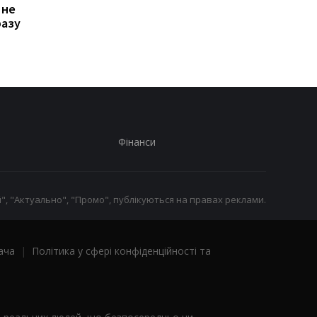
 не
транспорт у Києві: кому
Дня Незалежності: 
разу
стало невигідно їздити
потрібно подати зая
на роботу
до ПФУ
Фінанси
", "Актуально", "Промо", публікуються на правах реклами.
ача
|
Політика у сфері конфіденційності та