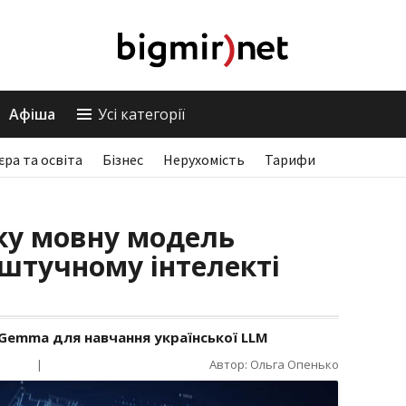
Афіша
Усі категорії
єра та освіта
Бізнес
Нерухомість
Тарифи
ку мовну модель
штучному інтелекті
Gemma для навчання української LLM
|
Автор: Ольга Опенько