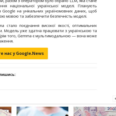
и, разом з оператором було обрано LLM, яка стане
ня національної української моделі. Планують
 Google на унікальних україномовних даних, щоб
кою мовою та забезпечити безпечність моделі.
 стало поєднання високої якості, оптимальних
ови. Модель уже здатна працювати з українською та
і. Крім того, Gemma є мультимодальною — вона може
аження.
е нас у Google.News
дпишись: