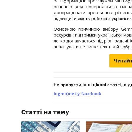
За інформацією пресслужби Мінцифр
основою для попереднього навчан
доопрацювати open-source-рішення
підвищити якість роботи з українсь
Основною причиною вибору Gemma
ресурсів і підтримки української м
легко донавчається під різні задач
аналізувати не лише текст, а й зобр
Читайт
Не пропусти інші цікаві статті, пі
bigmir)net у facebook
Статті на тему