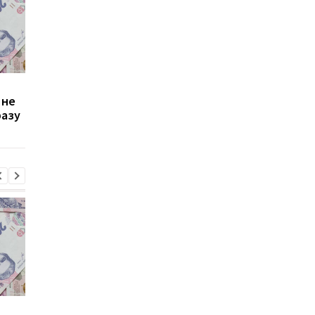
Зростання цін на
Виплата 3100 грн до
 не
транспорт у Києві: кому
Дня Незалежності: 
разу
стало невигідно їздити
потрібно подати зая
на роботу
до ПФУ
Зростання цін на
Виплата 3100 грн до