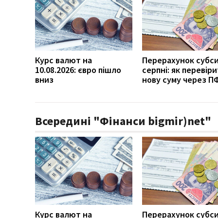
Курс валют на
Перерахунок субси
10.08.2026: євро пішло
серпні: як перевір
вниз
нову суму через П
Всередині "Фінанси bigmir)net"
Курс валют на
Перерахунок субси