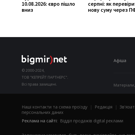
10.08.2026: євро пішло
серпні: як перевір
вниз
нову суму через П
Афіша
© 2000-2024,
ТОВ "КЕПРЕЙТ ПАРТНЕРС".
Всі права захищені.
Матеріали,
Наші контакти та схема проїзду
|
Редакція
|
Зв'язат
персональних даних
Реклама на сайті:
Відділ продажів digital реклами