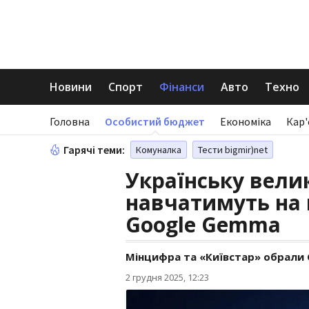
Новини
Спорт
Фінанси
Авто
Техно
Головна
Особистий бюджет
Економіка
Кар'
Гарячі теми:
Комуналка
Тести bigmir)net
Українську вели
навчатимуть на 
Google Gemma
Мінцифра та «Київстар» обрали 
2 грудня 2025, 12:23