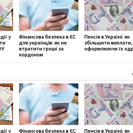
дії у
Фінансова безпека в ЄС
Пенсія в Україні: як
ити
для українців: як не
збільшити виплати,
ФУ
втратити гроші за
оформлюючи їх од
кордоном
дії у
Фінансова безпека в ЄС
Пенсія в Україні: як