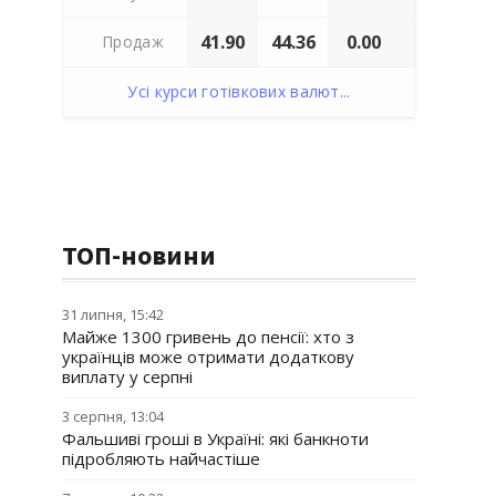
41.90
44.36
0.00
Продаж
Усі курси готівкових валют...
ТОП-новини
31 липня, 15:42
Майже 1300 гривень до пенсії: хто з
українців може отримати додаткову
виплату у серпні
3 серпня, 13:04
Фальшиві гроші в Україні: які банкноти
підробляють найчастіше