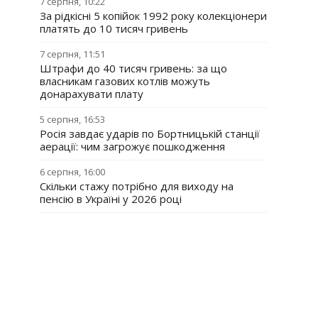
7 серпня, 10:22
За рідкісні 5 копійок 1992 року колекціонери
платять до 10 тисяч гривень
7 серпня, 11:51
Штрафи до 40 тисяч гривень: за що
власникам газових котлів можуть
донарахувати плату
5 серпня, 16:53
Росія завдає ударів по Бортницькій станції
аерації: чим загрожує пошкодження
6 серпня, 16:00
Скільки стажу потрібно для виходу на
пенсію в Україні у 2026 році