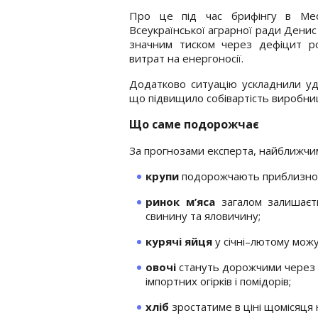
Про це під час брифінгу в Medi
Всеукраїнської аграрної ради Денис
значним тиском через дефіцит ро
витрат на енергоносії.
Додатково ситуацію ускладнили уда
що підвищило собівартість виробниц
Що саме подорожчає
За прогнозами експерта, найближчим
крупи
подорожчають приблизно
ринок м’яса
загалом залишаєть
свинину та яловичину;
курячі яйця
у січні–лютому мож
овочі
стануть дорожчими через 
імпортних огірків і помідорів;
хліб
зростатиме в ціні щомісяця