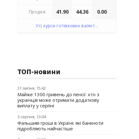
41.90
44.36
0.00
Продаж
Усі курси готівкових валют...
ТОП-новини
31 липня, 15:42
Майже 1300 гривень до пенсії: хто з
українців може отримати додаткову
виплату у серпні
3 серпня, 13:04
Фальшиві гроші в Україні: які банкноти
підробляють найчастіше