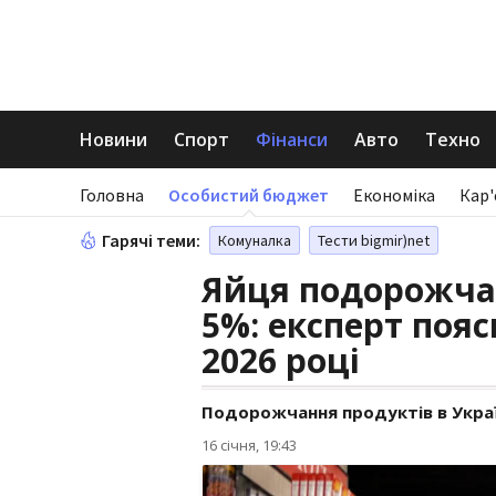
Новини
Спорт
Фінанси
Авто
Техно
Головна
Особистий бюджет
Економіка
Кар'
Гарячі теми:
Комуналка
Тести bigmir)net
Яйця подорожчаю
5%: експерт пояс
2026 році
Подорожчання продуктів в Україні
16 січня, 19:43