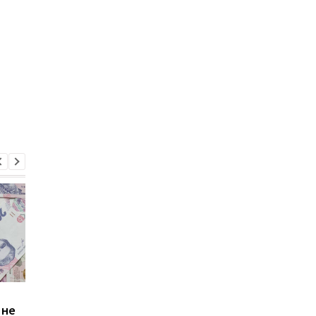
Зростання цін на
Виплата 3100 грн до
 не
транспорт у Києві: кому
Дня Незалежності: 