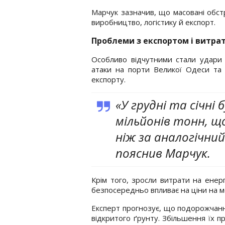
Марчук зазначив, що масовані обст
виробництво, логістику й експорт.
Проблеми з експортом і витра
Особливо відчутними стали удари п
атаки на порти Великої Одеси та 
експорту.
«У грудні та січні
мільйонів тонн, щ
ніж за аналогічний
пояснив Марчук.
Крім того, зросли витрати на енер
безпосередньо впливає на ціни на мол
Експерт прогнозує, що подорожчанн
відкритого ґрунту. Збільшення їх п