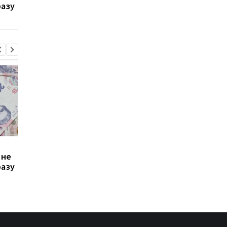
разу
стало невигідно їздити
потрібно подати зая
на роботу
до ПФУ
Зростання цін на
Виплата 3100 грн до
 не
транспорт у Києві: кому
Дня Незалежності: 
разу
стало невигідно їздити
потрібно подати зая
на роботу
до ПФУ