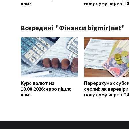
вниз
нову суму через П
Всередині "Фінанси bigmir)net"
Курс валют на
Перерахунок субси
10.08.2026: євро пішло
серпні: як перевір
вниз
нову суму через П