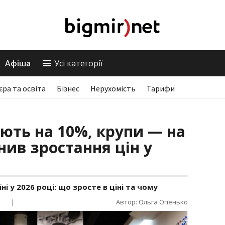
Афіша
Усі категорії
єра та освіта
Бізнес
Нерухомість
Тарифи
ть на 10%, крупи — на
нив зростання цін у
 у 2026 році: що зросте в ціні та чому
|
Автор: Ольга Опенько