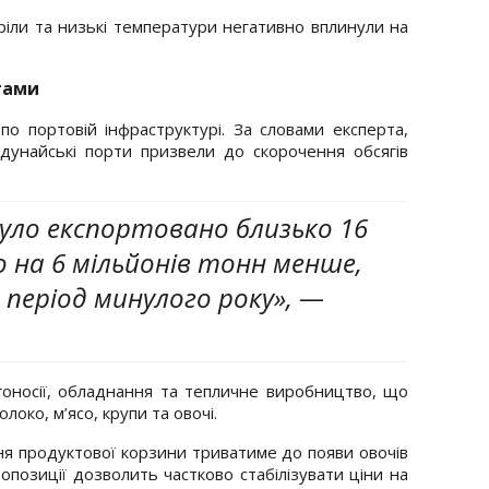
ріли та низькі температури негативно вплинули на
тами
о портовій інфраструктурі. За словами експерта,
дунайські порти призвели до скорочення обсягів
 було експортовано близько 16
о на 6 мільйонів тонн менше,
 період минулого року», —
гоносії, обладнання та тепличне виробництво, що
око, м’ясо, крупи та овочі.
я продуктової корзини триватиме до появи овочів
ропозиції дозволить частково стабілізувати ціни на