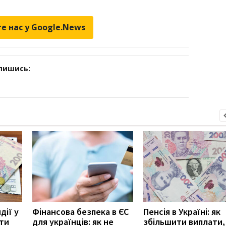
е нас у Google.News
дпишись:
дії у
Фінансова безпека в ЄС
Пенсія в Україні: як
ити
для українців: як не
збільшити виплати,