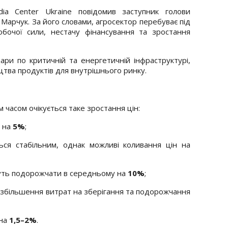
a Center Ukraine повідомив заступник голови
 Марчук. За його словами, агросектор перебуває під
бочої сили, нестачу фінансування та зростання
ри по критичній та енергетичній інфраструктурі,
тва продуктів для внутрішнього ринку.
 часом очікується таке зростання цін:
 на
5%
;
ся стабільним, однак можливі коливання цін на
уть подорожчати в середньому на
10%
;
збільшення витрат на зберігання та подорожчання
 на
1,5–2%
.