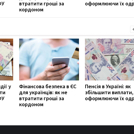
ФУ
втратити гроші за
оформлюючи їх од
кордоном
дії у
Фінансова безпека в ЄС
Пенсія в Україні: як
ити
для українців: як не
збільшити виплати,
ФУ
втратити гроші за
оформлюючи їх од
кордоном