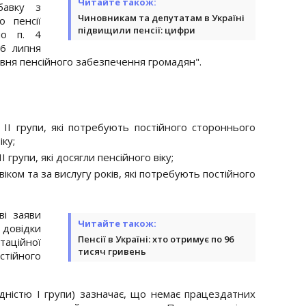
Читайте також:
бавку з
Чиновникам та депутатам в Україні
 пенсії
підвищили пенсії: цифри
но п. 4
16 липня
вня пенсійного забезпечення громадян".
 ІІ групи, які потребують постійного стороннього
ку;
 групи, які досягли пенсійного віку;
іком та за вислугу років, які потребують постійного
ві заяви
Читайте також:
а довідки
Пенсії в Україні: хто отримує по 96
таційної
тисяч гривень
тійного
алідністю І групи) зазначає, що немає працездатних