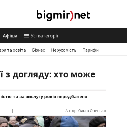
Афіша
Усі категорії
єра та освіта
Бізнес
Нерухомість
Тарифи
ї з догляду: хто може
ідністю та за вислугу років передбачено
|
Автор: Ольга Опенько