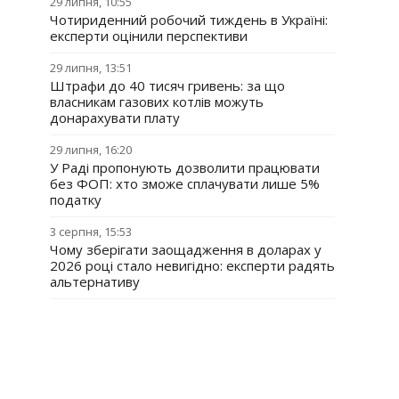
29 липня, 10:55
Чотириденний робочий тиждень в Україні:
експерти оцінили перспективи
29 липня, 13:51
Штрафи до 40 тисяч гривень: за що
власникам газових котлів можуть
донарахувати плату
29 липня, 16:20
У Раді пропонують дозволити працювати
без ФОП: хто зможе сплачувати лише 5%
податку
3 серпня, 15:53
Чому зберігати заощадження в доларах у
2026 році стало невигідно: експерти радять
альтернативу