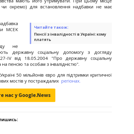
одавства мають його утримувати. При цьому місце
 чи окремо) для встановлення надбавки не має
надбавка
Читайте також:
дки МСЕК
Пенсії з інвалідності в Україні: кому
платять
яду не
ують державну соціальну допомогу з догляду
27-IV від 18.05.2004 "Про державну соціальну
на пенсію та особам з інвалідністю".
країні 50 мільйонів євро для підтримки критичної
ових мостів у постраждалих
регіонах.
е нас у Google.News
дпишись: