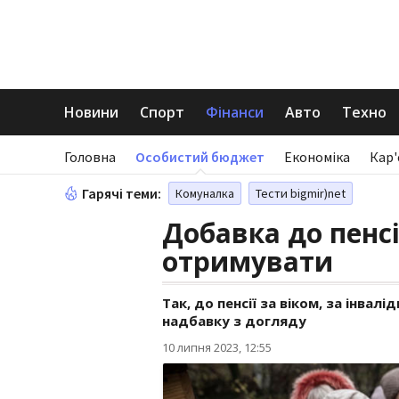
Новини
Спорт
Фінанси
Авто
Техно
Головна
Особистий бюджет
Економіка
Кар'
Гарячі теми:
Комуналка
Тести bigmir)net
Добавка до пенсі
отримувати
Так, до пенсії за віком, за інвал
надбавку з догляду
10 липня 2023, 12:55