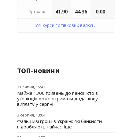
41.90
44.36
0.00
Продаж
Усі курси готівкових валют...
ТОП-новини
31 липня, 15:42
Майже 1300 гривень до пенсії: хто з
українців може отримати додаткову
виплату у серпні
3 серпня, 13:04
Фальшиві гроші в Україні: які банкноти
підробляють найчастіше