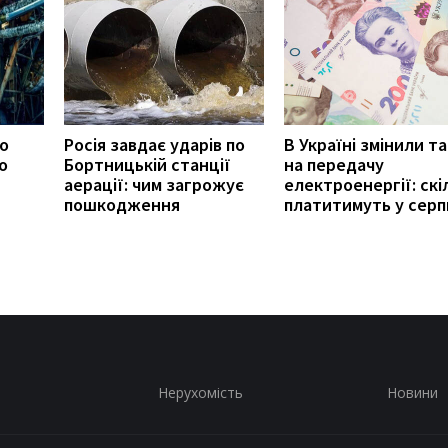
ро
Росія завдає ударів по
В Україні змінили т
о
Бортницькій станції
на передачу
аерації: чим загрожує
електроенергії: скі
пошкодження
платитимуть у серп
Нерухомість
Новини