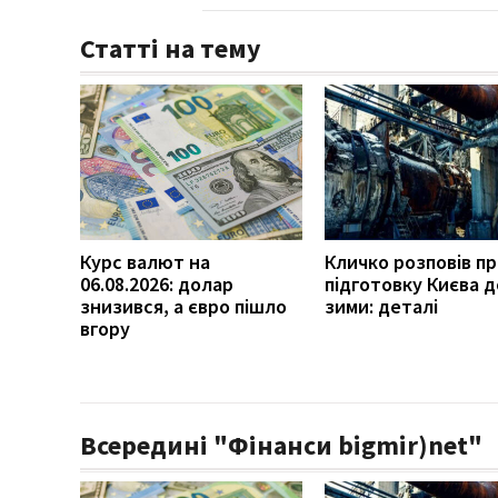
Статті на тему
Курс валют на
Кличко розповів п
06.08.2026: долар
підготовку Києва д
знизився, а євро пішло
зими: деталі
вгору
Всередині "Фінанси bigmir)net"