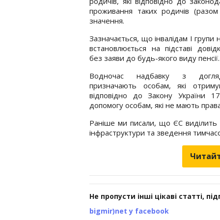
родичів, які відповідно до закон
проживання таких родичів (разом
значення.
Зазначається, що інвалідам І групи 
встановлюється на підставі дові
без заяви до будь-якого виду пенсії.
Водночас надбавку з догл
призначають особам, які отрим
відповідно до Закону України 17
допомогу особам, які не мають права 
Раніше ми писали, що ЄС виділить У
інфраструктури та зведення тимчас
Читайт
Не пропусти інші цікаві статті, пі
bigmir)net у facebook