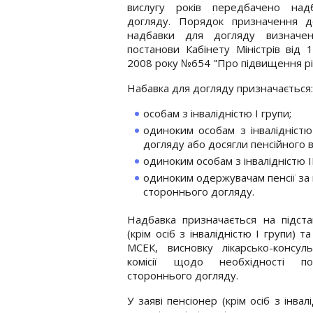
вислугу років передбачено над
догляду. Порядок призначення до
надбавки для догляду визначе
постанови Кабінету Міністрів від 
2008 року №654 "Про підвищення рі
Набавка для догляду призначається:
особам з інвалідністю І групи;
одиноким особам з інвалідністю
догляду або досягли пенсійного ві
одиноким особам з інвалідністю ІІІ
одиноким одержувачам пенсії за в
стороннього догляду.
Надбавка призначається на підста
(крім осіб з інвалідністю І групи) т
МСЕК, висновку лікарсько-консуль
комісії щодо необхідності пос
стороннього догляду.
У заяві пенсіонер (крім осіб з інв