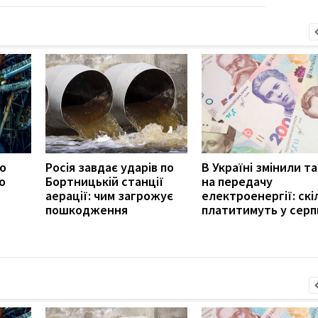
ро
Росія завдає ударів по
В Україні змінили т
о
Бортницькій станції
на передачу
аерації: чим загрожує
електроенергії: скі
пошкодження
платитимуть у серп