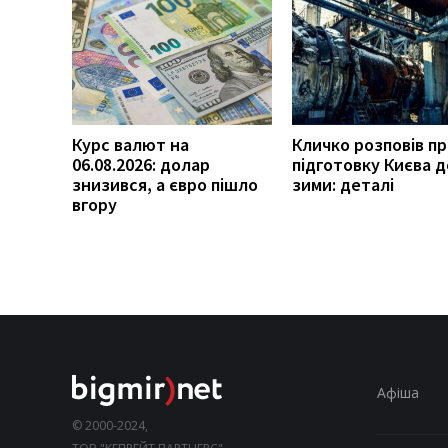
Курс валют на
Кличко розповів п
06.08.2026: долар
підготовку Києва д
знизився, а євро пішло
зими: деталі
вгору
Афіша
© 2000-2024,