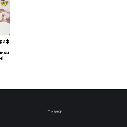
ариф
Світові запаси пального
Зупинка морського
майже вичерпані:
коридору може
льки
експерт попередив про
призвести до
ні
ризики для України
скорочення
виробництва залізно
руди
Фінанси