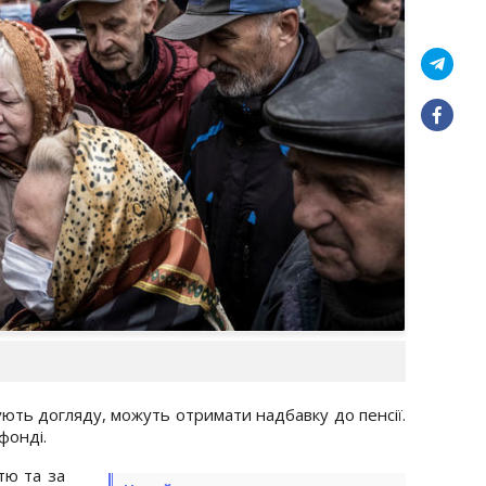
ебують догляду, можуть отримати надбавку до пенсії.
фонді.
стю та за