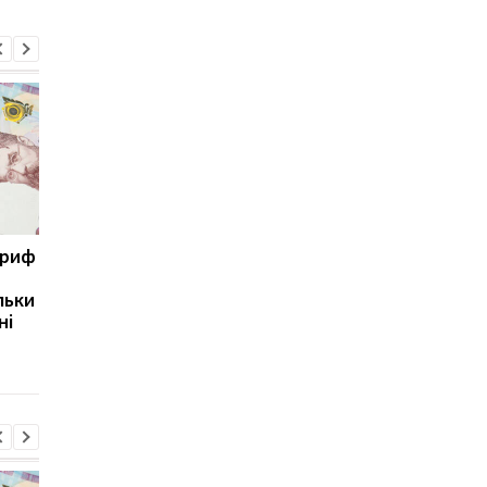
ариф
Світові запаси пального
Зупинка морського
майже вичерпані:
коридору може
льки
експерт попередив про
призвести до
ні
ризики для України
скорочення
виробництва залізно
руди