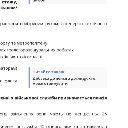
стажу,
фахом/
равління повітряним рухом; інженерно-технічного
орту та метрополітену.
вих геологорозвідувальних роботах.
тівлях та лісосплаві.
заторам)
Читайте також:
Добавка до пенсії з догляду: хто
го флоту
може отримувати
нні з військової служби призначається пенсія
день звільнення вони мають не менше ніж 25
ьнення зі служби 45-річного віку та за наявності