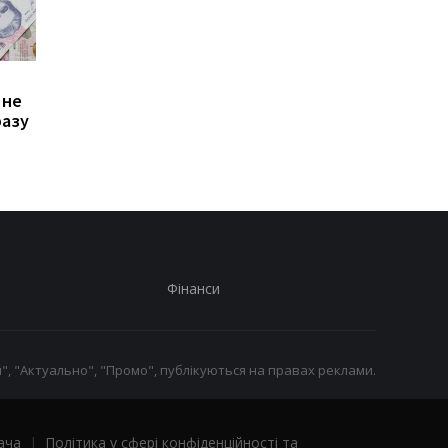
Зростання цін на
Виплата 3100 грн до
 не
транспорт у Києві: кому
Дня Незалежності: 
разу
стало невигідно їздити
потрібно подати зая
на роботу
до ПФУ
Фінанси
", "Актуально", "Промо", публікуються на правах реклами.
ача
|
Політика у сфері конфіденційності та