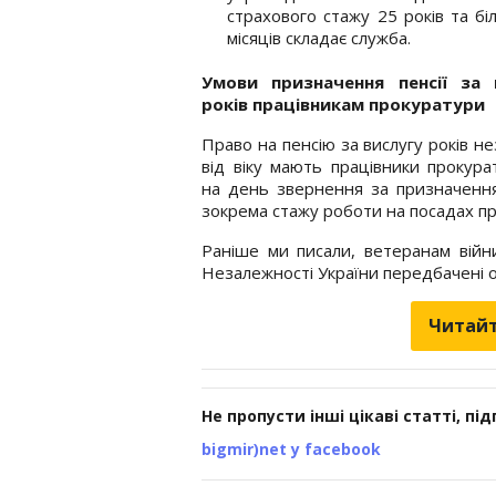
страхового стажу 25 років та б
місяців складає служба.
Умови призначення пенсії за 
років працівникам прокуратури
Право на пенсію за вислугу років н
від віку мають працівники прокурат
на день звернення за призначення
зокрема стажу роботи на посадах пр
Раніше ми писали, ветеранам війн
Незалежності України передбачені 
Читайт
Не пропусти інші цікаві статті, пі
bigmir)net у facebook