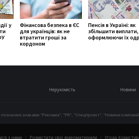
дії у
Фінансова безпека в ЄС
Пенсія в Україні: як
ити
для українців: як не
збільшити виплати,
ФУ
втратити гроші за
оформлюючи їх од
кордоном
Нерухомість
Новини
 позначені знаками "Реклама", "PR", "Спецпроект", "Новини компаній
ися з нами
|
Розмістити свої відеоматеріали
|
Угода Користув