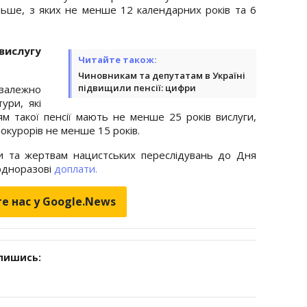
ільше, з яких не менше 12 календарних років та 6
вислугу
Читайте також:
Чиновникам та депутатам в Україні
підвищили пенсії: цифри
езалежно
ури, які
м такої пенсії мають не менше 25 років вислуги,
окурорів не менше 15 років.
и та жертвам нацистських переслідувань до Дня
одноразові
доплати.
е нас у Google.News
дпишись: