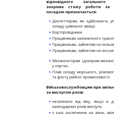
відповідного загального 
зокрема стажу роботи за 
посадою призначається:
Диспетчерам, які здійснюють уп
складу цивільної авіації
Бортпровідники.
Працівникам залізничного трансп
Працівникам, зайнятим на польо
Працівникам, зайнятим на лісозаго
Механізаторам (докерам-механі
у портах.
Плав складу морського, річково
та флоту рибної промисловості.
Військовослужбовцям при звільне
за вислугою років:
незалежно від віку, якщо в 
календарних років вислуги,
у разі досягнення на день звіл