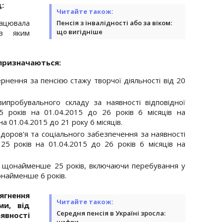
:
Читайте також:
рацювала
Пенсія з інвалідності або за віком:
що вигідніше
з яким
в призначаються:
ернення за пенсією стажу творчої діяльності від 20
випробувального складу за наявності відповідної
25 років на 01.04.2015 до 26 років 6 місяців на
 на 01.04.2015 до 21 року 6 місяців.
здоров'я та соціального забезпечення за наявності
25 років на 01.04.2015 до 26 років 6 місяців на
у щонайменше 25 років, включаючи перебування у
онайменше 6 років.
сягнення
Читайте також:
ми, від
Середня пенсія в Україні зросла:
вності
цифри