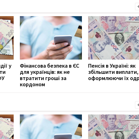
дії у
Фінансова безпека в ЄС
Пенсія в Україні: як
ити
для українців: як не
збільшити виплати,
ФУ
втратити гроші за
оформлюючи їх од
кордоном