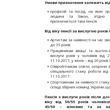
Умови призначення залежить від
професій та посад, на яких п
людина та Закон, згідно 
призначається така пенсія.
Від віку пенсії за вислугою рокі
Артистам за наявності на час зв
до 35 років.
Працівникам авіації та льотно-
вислуги років у чоловіків від 
11.10.2017, у жінок – від 20 років
Співробітникам освіти, охорони 
спеціального стажу роботи від 
11.10.2017.
Спортсменам за наявності стаж
складі збірних команд України щ
Пенсія з вислуги років після до
віку від 50/55 років чоловіка
45/50 – жінками та за ная