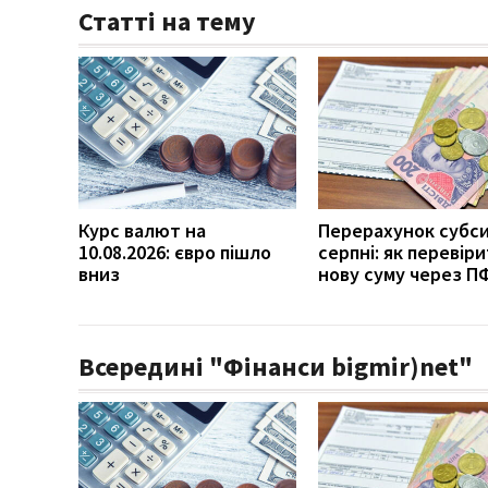
Статті на тему
Курс валют на
Перерахунок субси
10.08.2026: євро пішло
серпні: як перевір
вниз
нову суму через П
Всередині "Фінанси bigmir)net"