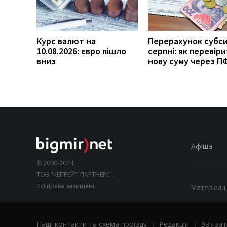
Курс валют на
Перерахунок субси
10.08.2026: євро пішло
серпні: як перевір
вниз
нову суму через П
Афіша
© 2000-2024,
ТОВ "КЕПРЕЙТ ПАРТНЕРС".
Всі права захищені.
Матеріали,
Наші контакти та схема проїзду
|
Редакція
|
Зв'язат