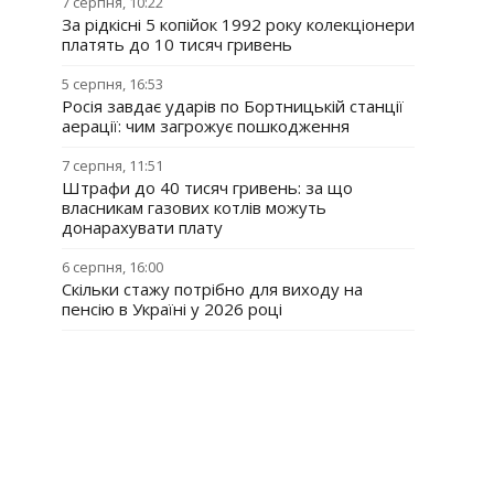
7 серпня, 10:22
За рідкісні 5 копійок 1992 року колекціонери
платять до 10 тисяч гривень
5 серпня, 16:53
Росія завдає ударів по Бортницькій станції
аерації: чим загрожує пошкодження
7 серпня, 11:51
Штрафи до 40 тисяч гривень: за що
власникам газових котлів можуть
донарахувати плату
6 серпня, 16:00
Скільки стажу потрібно для виходу на
пенсію в Україні у 2026 році