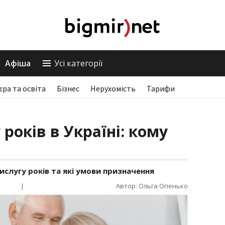
Афіша
Усі категорії
єра та освіта
Бізнес
Нерухомість
Тарифи
 років в Україні: кому
ислугу років та які умови призначення
|
Автор: Ольга Опенько