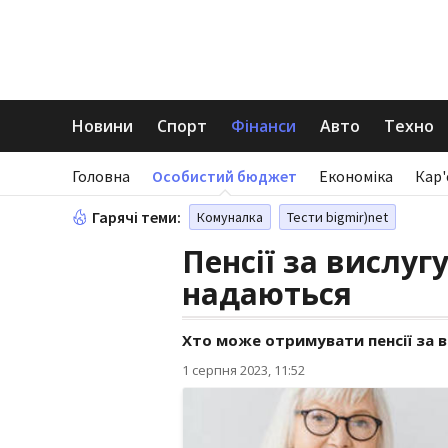
Новини
Спорт
Фінанси
Авто
Техно
Головна
Особистий бюджет
Економіка
Кар'
Гарячі теми:
Комуналка
Тести bigmir)net
Пенсії за вислугу
надаються
Хто може отримувати пенсії за в
1 серпня 2023, 11:52