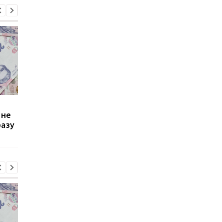
Зростання цін на
Виплата 3100 грн до
 не
транспорт у Києві: кому
Дня Незалежності: 
разу
стало невигідно їздити
потрібно подати зая
на роботу
до ПФУ