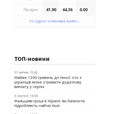
41.90
44.36
0.00
Продаж
Усі курси готівкових валют...
ТОП-новини
31 липня, 15:42
Майже 1300 гривень до пенсії: хто з
українців може отримати додаткову
виплату у серпні
3 серпня, 13:04
Фальшиві гроші в Україні: які банкноти
підробляють найчастіше