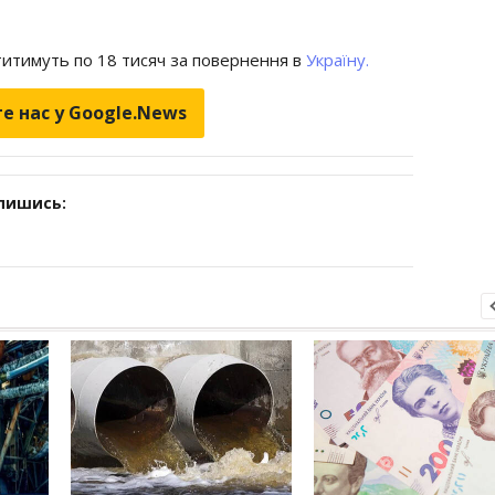
титимуть по 18 тисяч за повернення в
Україну.
е нас у Google.News
дпишись: