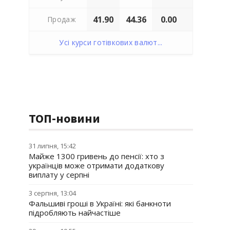
41.90
44.36
0.00
Продаж
Усі курси готівкових валют...
ТОП-новини
31 липня, 15:42
Майже 1300 гривень до пенсії: хто з
українців може отримати додаткову
виплату у серпні
3 серпня, 13:04
Фальшиві гроші в Україні: які банкноти
підробляють найчастіше