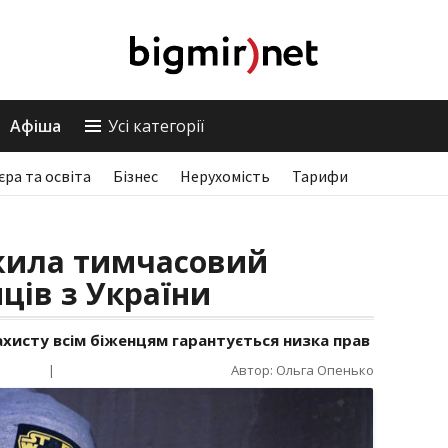
Афіша
Усі категорії
єра та освіта
Бізнес
Нерухомість
Тарифи
жила тимчасовий
ців з України
ахисту всім біженцям гарантується низка прав
|
Автор: Ольга Опенько