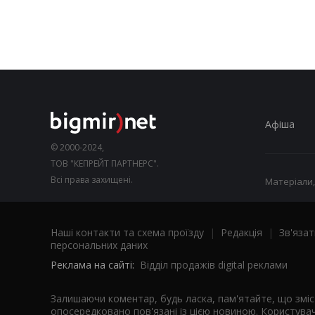
Афіша
© 2000-2024,
ТОВ "КЕПРЕЙТ ПАРТНЕРС".
Всі права захищені.
Матеріали,
Наші контакти та схема проїзду
|
Редакція
|
Зв'язат
персональних даних
Реклама на сайті:
Відділ продажів digital реклами
Залишаючи коментар, будь ласка, пам'ятайте, що змі
опосередковано пов'язані із цією новиною. Користувач