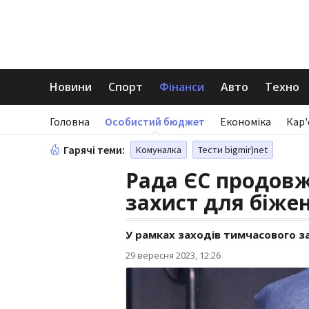
Новини
Спорт
Фінанси
Авто
Техно
Головна
Особистий бюджет
Економіка
Кар'
Гарячі теми:
Комуналка
Тести bigmir)net
Рада ЄС продов
захист для біжен
У рамках заходів тимчасового з
29 вересня 2023, 12:26