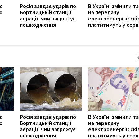
ро
Росія завдає ударів по
В Україні змінили т
о
Бортницькій станції
на передачу
аерації: чим загрожує
електроенергії: скі
пошкодження
платитимуть у серп
ро
Росія завдає ударів по
В Україні змінили т
о
Бортницькій станції
на передачу
аерації: чим загрожує
електроенергії: скі
пошкодження
платитимуть у серп