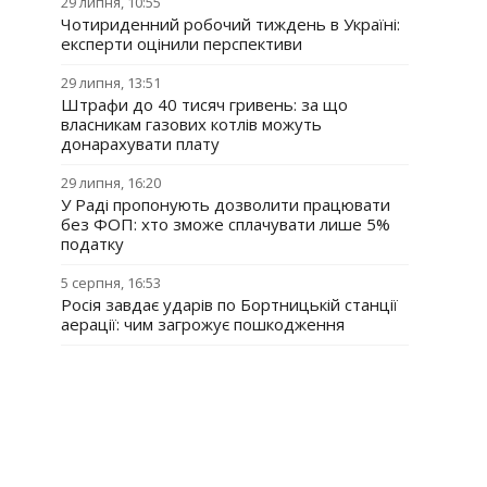
29 липня, 10:55
Чотириденний робочий тиждень в Україні:
експерти оцінили перспективи
29 липня, 13:51
Штрафи до 40 тисяч гривень: за що
власникам газових котлів можуть
донарахувати плату
29 липня, 16:20
У Раді пропонують дозволити працювати
без ФОП: хто зможе сплачувати лише 5%
податку
5 серпня, 16:53
Росія завдає ударів по Бортницькій станції
аерації: чим загрожує пошкодження