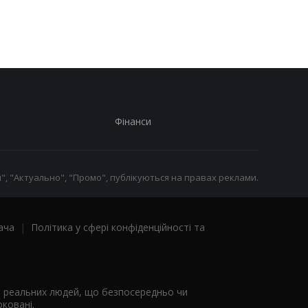
виробництва залізно
руди
Фінанси
", "Актуально", "Промо", публікуються на правах реклами.
ача
|
Політика у сфері конфіденційності та
я реальних людей, що безпосередньо чи
ковані.