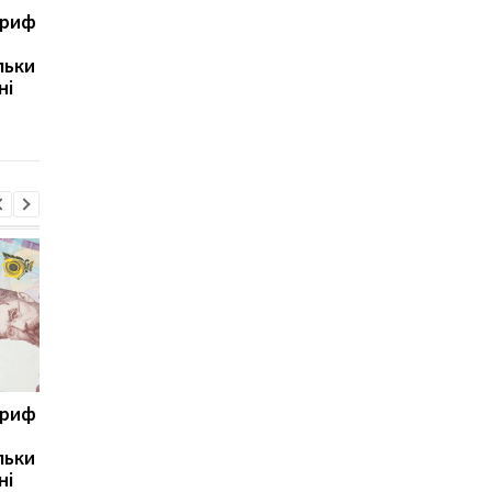
ариф
Світові запаси пального
Зупинка морського
майже вичерпані:
коридору може
льки
експерт попередив про
призвести до
ні
ризики для України
скорочення
виробництва залізно
руди
ариф
Світові запаси пального
Зупинка морського
майже вичерпані:
коридору може
льки
експерт попередив про
призвести до
ні
ризики для України
скорочення