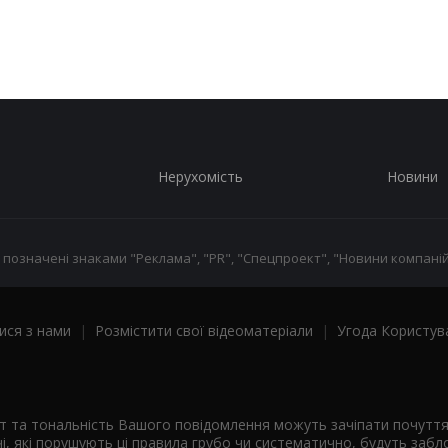
Нерухомість
Новини
 позначені знаками "Реклама", "PR", "Спецпроект", "Новини компаній
ися з нами
|
Розмістити свої відеоматеріали
|
Угода Користув
ст та тональність Вашого повідомлення можуть зачіпати почутт
і, які порушують ці правила грубо чи систематично, будуть забло