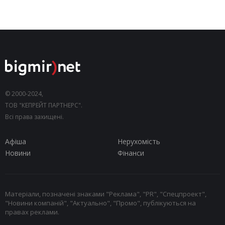
© 2000-2024,
ТОВ "КЕПРЕЙТ ПАРТНЕРС".
Всі права захищені.
Афіша
Нерухомість
Новини
Фінанси
Матеріали, позначені знаками "Реклама", "PR", "Спецпроект",
"Новини компаній", "Актуально", "Промо", публікуються на
правах реклами.