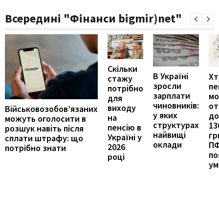
Всередині "Фінанси bigmir)net"
Скільки
В Україні
Хт
стажу
зросли
пе
потрібно
зарплати
м
для
чиновників:
от
виходу
Військовозобов’язаних
у яких
до
на
можуть оголосити в
структурах
13
пенсію в
розшук навіть після
найвищі
гр
Україні у
сплати штрафу: що
оклади
П
2026
потрібно знати
по
році
ум