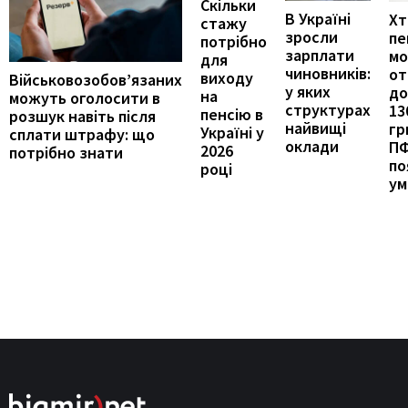
Скільки
В Україні
Хт
стажу
зросли
пе
потрібно
зарплати
м
для
чиновників:
от
виходу
Військовозобов’язаних
у яких
до
на
можуть оголосити в
структурах
13
пенсію в
розшук навіть після
найвищі
гр
Україні у
сплати штрафу: що
оклади
П
2026
потрібно знати
по
році
ум