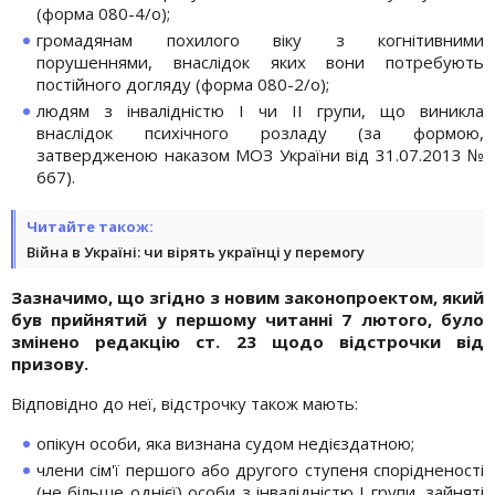
(форма 080-4/о);
громадянам похилого віку з когнітивними
порушеннями, внаслідок яких вони потребують
постійного догляду (форма 080-2/о);
людям з інвалідністю І чи ІІ групи, що виникла
внаслідок психічного розладу (за формою,
затвердженою наказом МОЗ України від 31.07.2013 №
667).
Читайте також:
Війна в Україні: чи вірять українці у перемогу
Зазначимо, що згідно з новим законопроектом, який
був прийнятий у першому читанні 7 лютого, було
змінено редакцію ст. 23 щодо відстрочки від
призову.
Відповідно до неї, відстрочку також мають:
опікун особи, яка визнана судом недієздатною;
члени сім'ї першого або другого ступеня спорідненості
(не більше однієї) особи з інвалідністю І групи, зайняті