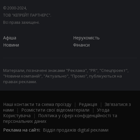
© 2000-2024,
ТОВ "КЕПРЕЙТ ПАРТНЕРС".
Всі права захищені.
Афіша
Нерухомість
Новини
Фінанси
Матеріали, позначені знаками "Реклама", "PR", "Спецпроект",
"Новини компаній", "Актуально", "Промо", публікуються на
правах реклами.
Наші контакти та схема проїзду
|
Редакція
|
Зв'язатися з
нами
|
Розмістити свої відеоматеріали
|
Угода
Користувача
|
Політика у сфері конфіденційності та
персональних даних
Реклама на сайті:
Відділ продажів digital реклами