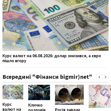
Курс валют на 06.08.2026: долар знизився, а євро
пішло вгору
Всередині "Фінанси bigmir)net"
Курс
Кличко
валют на
Росія завдає
розповів