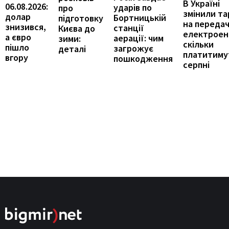
В Україні
06.08.2026:
ударів по
про
змінили т
долар
Бортницькій
підготовку
на переда
знизився,
станції
Києва до
електроене
а євро
аерації: чим
зими:
скільки
пішло
загрожує
деталі
платитиму
вгору
пошкодження
серпні