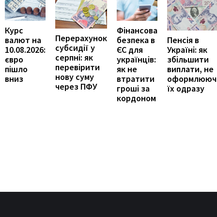
Курс
Фінансова
Перерахунок
Пенсія в
валют на
безпека в
субсидії у
Україні: як
10.08.2026:
ЄС для
серпні: як
збільшити
євро
українців:
перевірити
виплати, не
пішло
як не
нову суму
оформлююч
вниз
втратити
через ПФУ
їх одразу
гроші за
кордоном