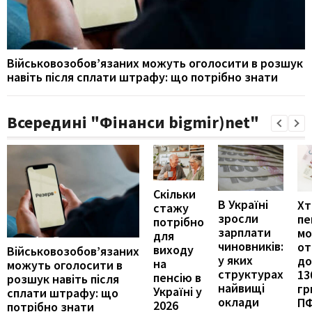
Військовозобов’язаних можуть оголосити в розшук
навіть після сплати штрафу: що потрібно знати
Всередині "Фінанси bigmir)net"
Скільки
В Україні
Хт
стажу
зросли
пе
потрібно
зарплати
м
для
чиновників:
от
виходу
Військовозобов’язаних
у яких
до
на
можуть оголосити в
структурах
13
пенсію в
розшук навіть після
найвищі
гр
Україні у
сплати штрафу: що
оклади
П
2026
потрібно знати