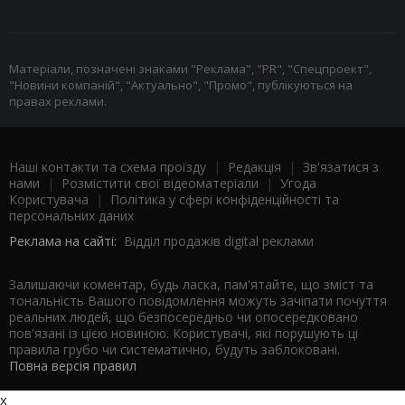
Матеріали, позначені знаками "Реклама", "PR", "Спецпроект",
"Новини компаній", "Актуально", "Промо", публікуються на
правах реклами.
Наші контакти та схема проїзду
|
Редакція
|
Зв'язатися з
нами
|
Розмістити свої відеоматеріали
|
Угода
Користувача
|
Політика у сфері конфіденційності та
персональних даних
Реклама на сайті:
Відділ продажів digital реклами
Залишаючи коментар, будь ласка, пам'ятайте, що зміст та
тональність Вашого повідомлення можуть зачіпати почуття
реальних людей, що безпосередньо чи опосередковано
пов'язані із цією новиною. Користувачі, які порушують ці
правила грубо чи систематично, будуть заблоковані.
Повна версія правил
x