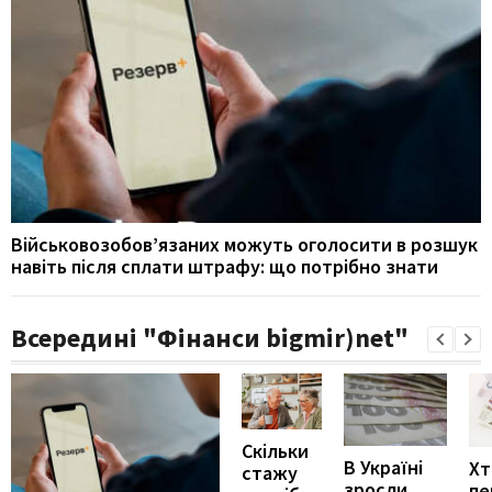
Військовозобов’язаних можуть оголосити в розшук
навіть після сплати штрафу: що потрібно знати
Всередині "Фінанси bigmir)net"
Скільки
В Україні
Хт
стажу
зросли
пе