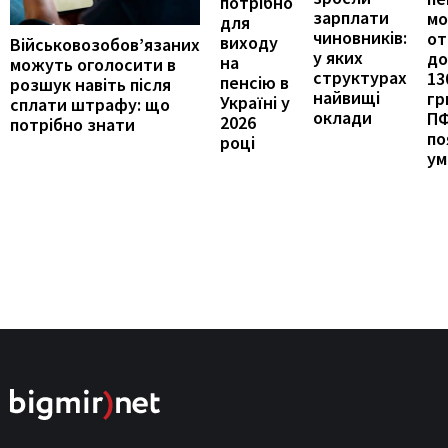
потрібно
зарплати
м
для
чиновників:
от
виходу
Військовозобов’язаних
у яких
до
на
можуть оголосити в
структурах
13
пенсію в
розшук навіть після
найвищі
гр
Україні у
сплати штрафу: що
оклади
П
2026
потрібно знати
по
році
ум