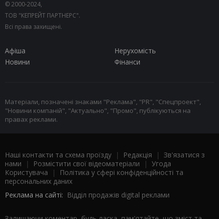
© 2000-2024,
ТОВ "КЕПРЕЙТ ПАРТНЕРС".
Всі права захищені.
Афіша
Нерухомість
Новини
Фінанси
Матеріали, позначені знаками "Реклама", "PR", "Спецпроект",
"Новини компаній", "Актуально", "Промо", публікуються на
правах реклами.
Наші контакти та схема проїзду
|
Редакція
|
Зв'язатися з
нами
|
Розмістити свої відеоматеріали
|
Угода
Користувача
|
Політика у сфері конфіденційності та
персональних даних
Реклама на сайті:
Відділ продажів digital реклами
Залишаючи коментар, будь ласка, пам'ятайте, що зміст та