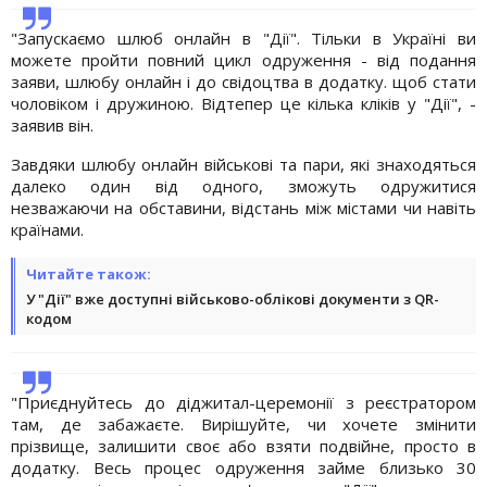
"Запускаємо шлюб онлайн в "Дії". Тільки в Україні ви
можете пройти повний цикл одруження - від подання
заяви, шлюбу онлайн і до свідоцтва в додатку. щоб стати
чоловіком і дружиною. Відтепер це кілька кліків у "Дії", -
заявив він.
Завдяки шлюбу онлайн військові та пари, які знаходяться
далеко один від одного, зможуть одружитися
незважаючи на обставини, відстань між містами чи навіть
країнами.
Читайте також:
У "Дії" вже доступні військово-облікові документи з QR-
кодом
"Приєднуйтесь до діджитал-церемонії з реєстратором
там, де забажаєте. Вирішуйте, чи хочете змінити
прізвище, залишити своє або взяти подвійне, просто в
додатку. Весь процес одруження займе близько 30