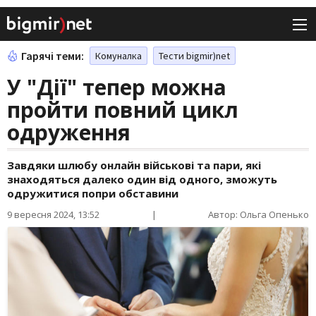
Гарячі теми:
Комуналка
Тести bigmir)net
У "Дії" тепер можна
пройти повний цикл
одруження
Завдяки шлюбу онлайн військові та пари, які
знаходяться далеко один від одного, зможуть
одружитися попри обставини
9 вересня 2024, 13:52
|
Автор: Ольга Опенько