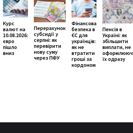
Курс
Фінансова
Перерахунок
Пенсія в
валют на
безпека в
субсидії у
Україні: як
10.08.2026:
ЄС для
серпні: як
збільшити
євро
українців:
перевірити
виплати, не
пішло
як не
нову суму
оформлююч
вниз
втратити
через ПФУ
їх одразу
гроші за
кордоном