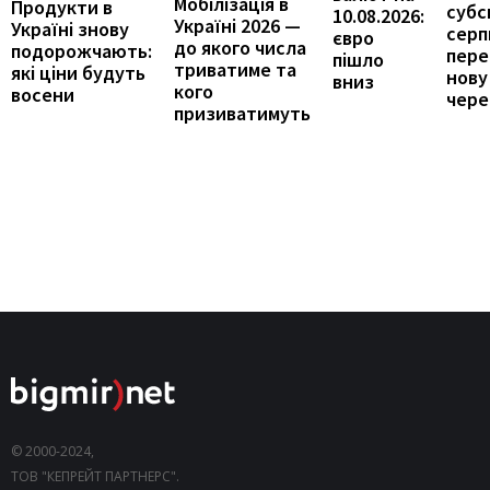
Мобілізація в
Продукти в
субс
10.08.2026:
Україні 2026 —
Україні знову
серпн
євро
до якого числа
подорожчають:
пере
пішло
триватиме та
які ціни будуть
нову
вниз
кого
восени
чере
призиватимуть
© 2000-2024,
ТОВ "КЕПРЕЙТ ПАРТНЕРС".