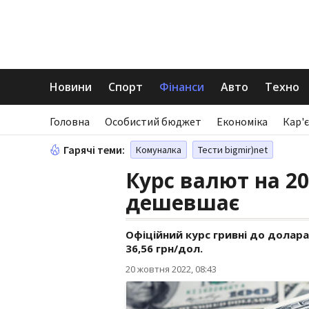
Новини
Спорт
Фінанси
Авто
Техно
Головна
Особистий бюджет
Економіка
Кар'є
Гарячі теми:
Комуналка
Тести bigmir)net
Курс валют на 20
дешевшає
Офіційний курс гривні до долара
36,56 грн/дол.
20 жовтня 2022, 08:43