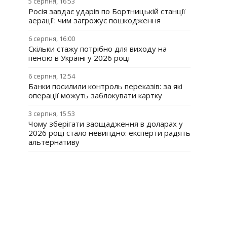
5 серпня, 16:53
Росія завдає ударів по Бортницькій станції
аерації: чим загрожує пошкодження
6 серпня, 16:00
Скільки стажу потрібно для виходу на
пенсію в Україні у 2026 році
6 серпня, 12:54
Банки посилили контроль переказів: за які
операції можуть заблокувати картку
3 серпня, 15:53
Чому зберігати заощадження в доларах у
2026 році стало невигідно: експерти радять
альтернативу