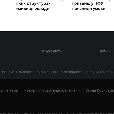
яких структурах
гривень: у ПФУ
найвищі оклади
пояснили умови
Нерухомість
Новини
 позначені знаками "Реклама", "PR", "Спецпроект", "Новини компаній
ися з нами
|
Розмістити свої відеоматеріали
|
Угода Користув