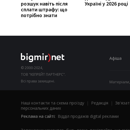
розшук навіть після
Україні у 2026 році
сплати штрафу: що
потрібно знати
Афіша
© 2000-2024,
ТОВ "КЕПРЕЙТ ПАРТНЕРС".
Всі права захищені.
Матеріали,
Наші контакти та схема проїзду
|
Редакція
|
Зв'язат
персональних даних
Реклама на сайті:
Відділ продажів digital реклами