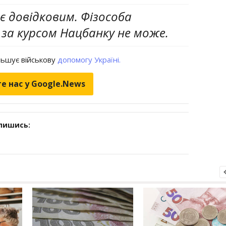
є довідковим. Фізособа
за курсом Нацбанку не може.
льшує військову
допомогу Україні.
е нас у Google.News
дпишись: