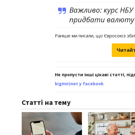
Важливо: курс НБУ 
придбати валюту 
Раніше ми писали, що Євросоюз збі
Читайт
Не пропусти інші цікаві статті, пі
bigmir)net у facebook
Статті на тему