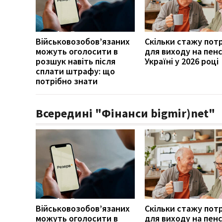
Військовозобов’язаних
Скільки стажу пот
можуть оголосити в
для виходу на пенс
розшук навіть після
Україні у 2026 році
сплати штрафу: що
потрібно знати
Всередині "Фінанси bigmir)net"
Військовозобов’язаних
Скільки стажу пот
можуть оголосити в
для виходу на пенс