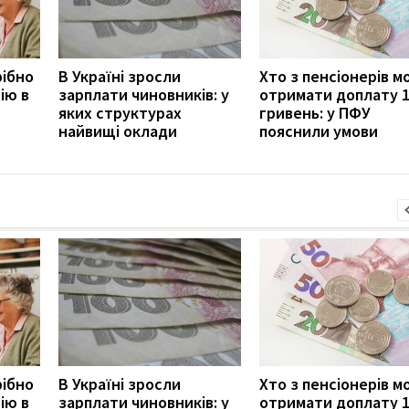
рібно
В Україні зросли
Хто з пенсіонерів 
ію в
зарплати чиновників: у
отримати доплату 
яких структурах
гривень: у ПФУ
найвищі оклади
пояснили умови
рібно
В Україні зросли
Хто з пенсіонерів 
ію в
зарплати чиновників: у
отримати доплату 