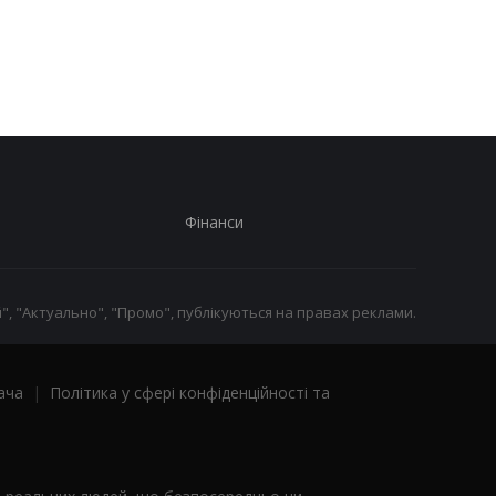
отримувати виплати
які операції можуть
заблокувати картку
Фінанси
", "Актуально", "Промо", публікуються на правах реклами.
ача
|
Політика у сфері конфіденційності та