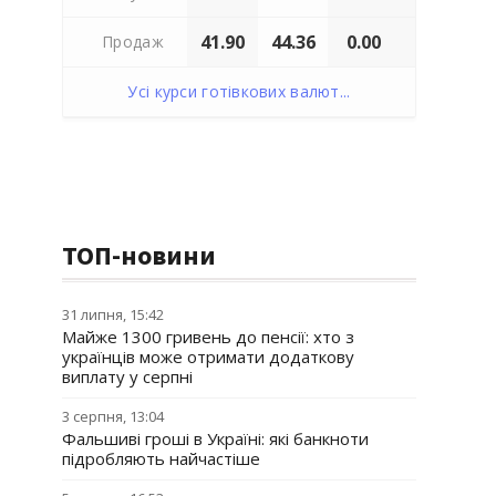
41.90
44.36
0.00
Продаж
Усі курси готівкових валют...
ТОП-новини
31 липня, 15:42
Майже 1300 гривень до пенсії: хто з
українців може отримати додаткову
виплату у серпні
3 серпня, 13:04
Фальшиві гроші в Україні: які банкноти
підробляють найчастіше