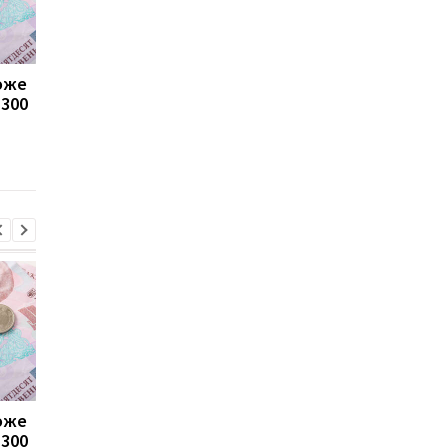
може
Пенсії для українців у
Банки посилили
1300
Польщі: хто може
контроль переказів: 
отримувати виплати
які операції можуть
заблокувати картку
може
Пенсії для українців у
Банки посилили
1300
Польщі: хто може
контроль переказів: 