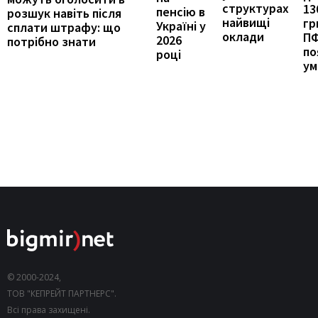
структурах
13
пенсію в
розшук навіть після
найвищі
гр
Україні у
сплати штрафу: що
оклади
П
2026
потрібно знати
по
році
ум
© 2000-2024,
ТОВ "КЕПРЕЙТ ПАРТНЕРС".
Всі права захищені.