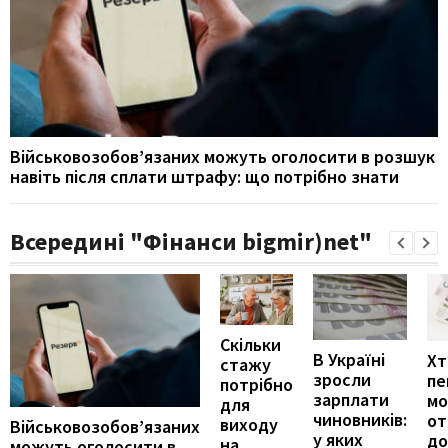
Військовозобов’язаних можуть оголосити в розшук
навіть після сплати штрафу: що потрібно знати
Всередині "Фінанси bigmir)net"
Скільки
В Україні
Хт
стажу
зросли
пе
потрібно
зарплати
м
для
чиновників:
от
виходу
Військовозобов’язаних
у яких
до
на
можуть оголосити в