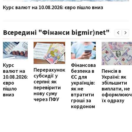
Курс валют на 10.08.2026: євро пішло вниз
Всередині "Фінанси bigmir)net"
Курс
Фінансова
Перерахунок
Пенсія в
валют на
безпека в
субсидії у
Україні: як
10.08.2026:
ЄС для
серпні: як
збільшити
євро
українців:
перевірити
виплати, не
пішло
як не
нову суму
оформлююч
вниз
втратити
через ПФУ
їх одразу
гроші за
кордоном