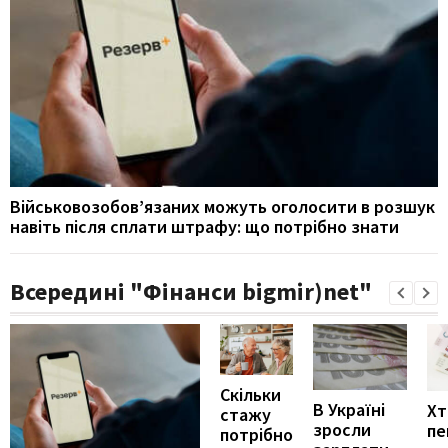
Військовозобов’язаних можуть оголосити в розшук
навіть після сплати штрафу: що потрібно знати
Всередині "Фінанси bigmir)net"
Скільки
В Україні
Хт
стажу
зросли
пе
потрібно