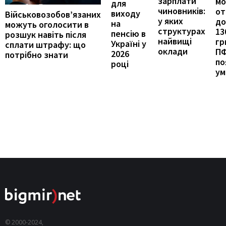
зарплати
м
для
чиновників:
от
виходу
Військовозобов’язаних
у яких
до
на
можуть оголосити в
структурах
13
пенсію в
розшук навіть після
найвищі
гр
Україні у
сплати штрафу: що
оклади
П
2026
потрібно знати
по
році
ум
© 2000-2024,