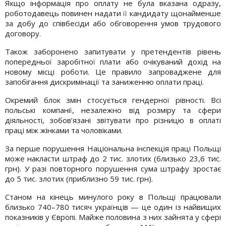
Якщо інформація про оплату не була вказана одразу,
роботодавець повинен надати її кандидату щонайменше
за добу до співбесіди або обговорення умов трудового
договору.
Також заборонено запитувати у претендентів рівень
попередньої заробітної плати або очікуваний дохід на
новому місці роботи. Це правило запроваджене для
запобігання дискримінації та заниженню оплати праці.
Окремий блок змін стосується гендерної рівності. Всі
польські компанії, незалежно від розміру та сфери
діяльності, зобов’язані звітувати про різницю в оплаті
праці між жінками та чоловіками.
За перше порушення Національна інспекція праці Польщі
може накласти штраф до 2 тис. злотих (близько 23,6 тис.
грн). У разі повторного порушення сума штрафу зростає
до 5 тис. злотих (приблизно 59 тис. грн).
Станом на кінець минулого року в Польщі працювали
близько 740–780 тисяч українців — це один із найвищих
показників у Європі. Майже половина з них зайнята у сфері