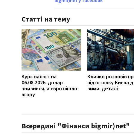
bigmir)net у facebook
Статті на тему
Курс валют на
Кличко розповів п
06.08.2026: долар
підготовку Києва д
знизився, а євро пішло
зими: деталі
вгору
Всередині "Фінанси bigmir)net"