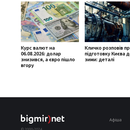
Курс валют на
Кличко розповів п
06.08.2026: долар
підготовку Києва д
знизився, а євро пішло
зими: деталі
вгору
Афіша
© 2000-2024,