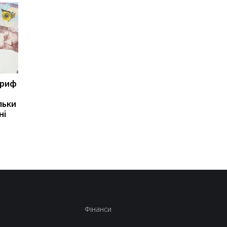
ариф
Світові запаси пального
Зупинка морського
майже вичерпані:
коридору може
льки
експерт попередив про
призвести до
ні
ризики для України
скорочення
виробництва залізно
руди
Фінанси