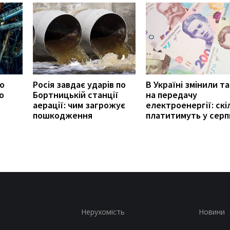
ро
Росія завдає ударів по
В Україні змінили т
о
Бортницькій станції
на передачу
аерації: чим загрожує
електроенергії: скі
пошкодження
платитимуть у серп
Нерухомість
Новини