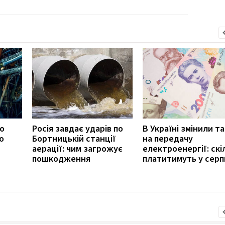
ро
Росія завдає ударів по
В Україні змінили т
о
Бортницькій станції
на передачу
аерації: чим загрожує
електроенергії: скі
пошкодження
платитимуть у серп