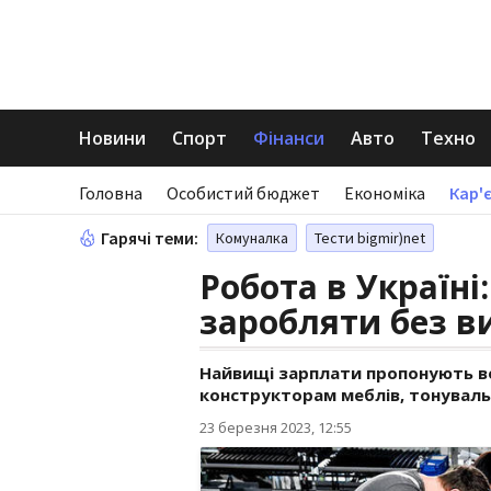
Новини
Спорт
Фінанси
Авто
Техно
Головна
Особистий бюджет
Економіка
Кар'є
Гарячі теми:
Комуналка
Тести bigmir)net
Робота в Україні
заробляти без в
Найвищі зарплати пропонують в
конструкторам меблів, тонуваль
23 березня 2023, 12:55