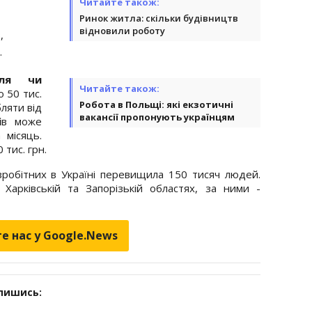
Читайте також:
Ринок житла: скільки будівництв
відновили роботу
,
.
іля чи
Читайте також:
 50 тис.
Робота в Польщі: які екзотичні
ляти від
вакансії пропонують українцям
і
в може
 місяць.
тис. грн.
зробітних в Україні перевищила 150 тисяч людей.
Харківській та Запорізькій областях, за ними -
е нас у Google.News
дпишись: