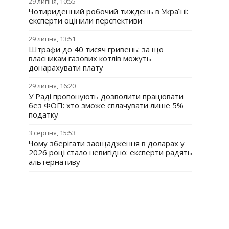
29 липня, 10:55
Чотириденний робочий тиждень в Україні:
експерти оцінили перспективи
29 липня, 13:51
Штрафи до 40 тисяч гривень: за що
власникам газових котлів можуть
донарахувати плату
29 липня, 16:20
У Раді пропонують дозволити працювати
без ФОП: хто зможе сплачувати лише 5%
податку
3 серпня, 15:53
Чому зберігати заощадження в доларах у
2026 році стало невигідно: експерти радять
альтернативу