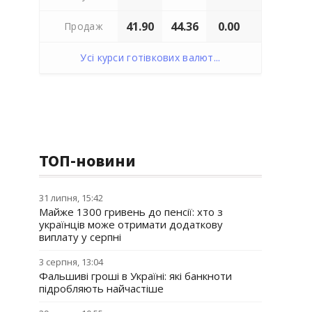
41.90
44.36
0.00
Продаж
Усі курси готівкових валют...
ТОП-новини
31 липня, 15:42
Майже 1300 гривень до пенсії: хто з
українців може отримати додаткову
виплату у серпні
3 серпня, 13:04
Фальшиві гроші в Україні: які банкноти
підробляють найчастіше