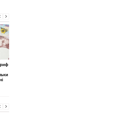
ариф
Світові запаси пального
Зупинка морського
майже вичерпані:
коридору може
льки
експерт попередив про
призвести до
ні
ризики для України
скорочення
виробництва залізно
руди