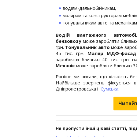
водіям-дальнобійникам,
малярам та конструкторам меблів
тонувальникам авто та механікам
Водій вантажного автомоб
бензовозу
може заробляти близько
грн.
Тонувальник авто
може зароб
45 тис. грн.
Маляр МДФ-фасад
заробляти близько 40 тис. грн. на
Механік
може заробляти близько 30 
Раніше ми писали, що кількість бе
Найбільше звернень фіксується в 
Дніпропетровська і
Сумська.
Читайт
Не пропусти інші цікаві статті, пі