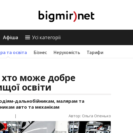
Афіша
Усі категорії
ра та освіта
Бізнес
Нерухомість
Тарифи
: хто може добре
ищої освіти
одіям-дальнобійникам, малярам та
никам авто та механікам
|
Автор: Ольга Опенько