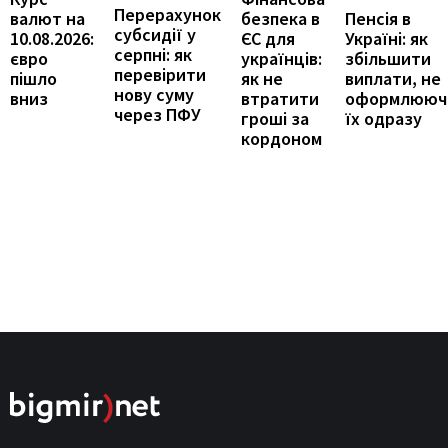
Перерахунок
Пенсія в
валют на
безпека в
субсидії у
Україні: як
10.08.2026:
ЄС для
серпні: як
збільшити
євро
українців:
перевірити
виплати, не
пішло
як не
нову суму
оформлююч
вниз
втратити
через ПФУ
їх одразу
гроші за
кордоном