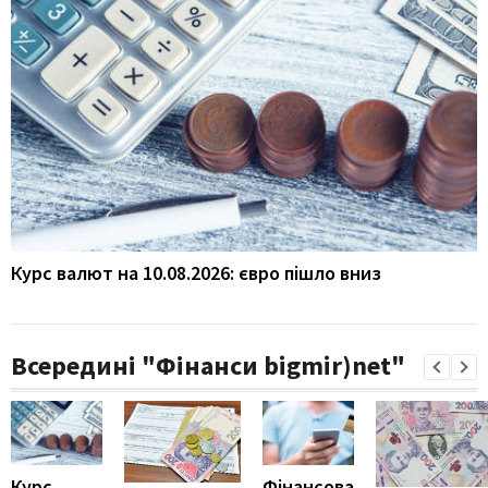
Курс валют на 10.08.2026: євро пішло вниз
Всередині "Фінанси bigmir)net"
Курс
Фінансова