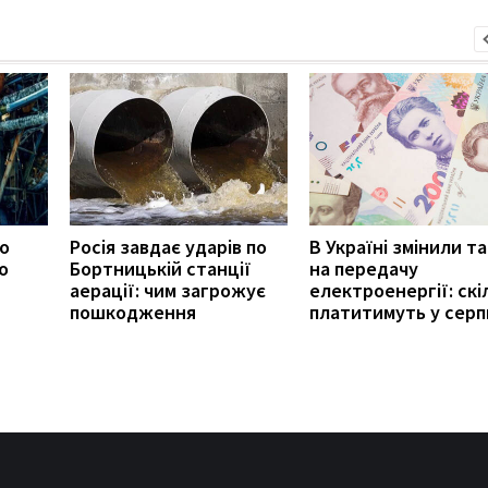
ро
Росія завдає ударів по
В Україні змінили т
о
Бортницькій станції
на передачу
аерації: чим загрожує
електроенергії: скі
пошкодження
платитимуть у серп