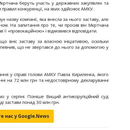
Мкртчана беруть участь у державних закупівлях та
 правил конкуренції, на яких здійснює АМКУ.
є назву компанії, яка внесла за нього заставу, але
ном. На запитання про те, чи просив він Мкртчана
в її «провокаційною» і відмовився відповідати.
що вніс заставу за власною ініціативою, оскільки
апевнив, що не звертався до нього за допомогою у
ння у справі голови АМКУ Павла Кириленка, якого
ні на 72 млн грн та недостовірному декларуванні
мо у серпні. Пізніше Вищий антикорупційний суд
ді застави понад 30 млн грн.
е нас у Google.News