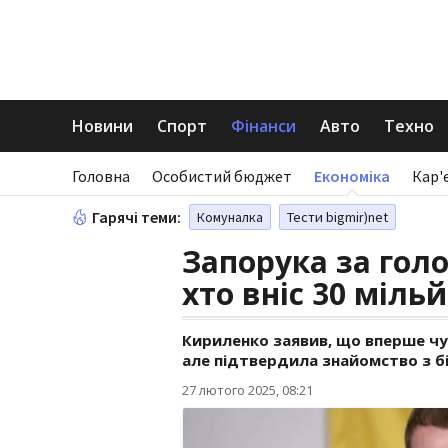
Новини
Спорт
Фінанси
Авто
Техно
Головна
Особистий бюджет
Економіка
Кар'
Гарячі теми:
Комуналка
Тести bigmir)net
Запорука за гол
хто вніс 30 міль
Кириленко заявив, що вперше чує 
але підтвердила знайомство з б
27 лютого 2025, 08:21