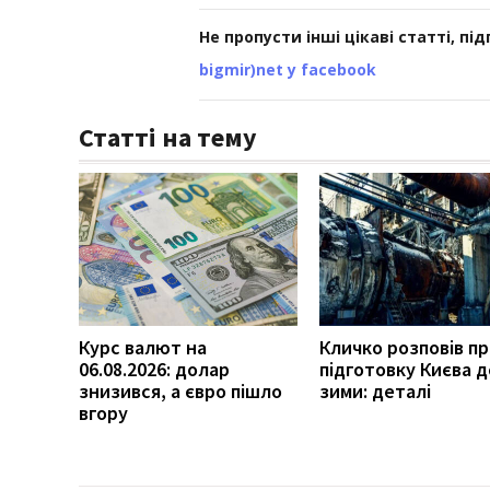
Не пропусти інші цікаві статті, пі
bigmir)net у facebook
Статті на тему
Курс валют на
Кличко розповів п
06.08.2026: долар
підготовку Києва д
знизився, а євро пішло
зими: деталі
вгору