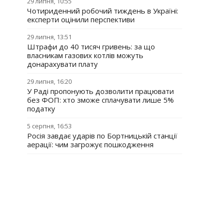
29 липня, 10:55
Чотириденний робочий тиждень в Україні:
експерти оцінили перспективи
29 липня, 13:51
Штрафи до 40 тисяч гривень: за що
власникам газових котлів можуть
донарахувати плату
29 липня, 16:20
У Раді пропонують дозволити працювати
без ФОП: хто зможе сплачувати лише 5%
податку
5 серпня, 16:53
Росія завдає ударів по Бортницькій станції
аерації: чим загрожує пошкодження