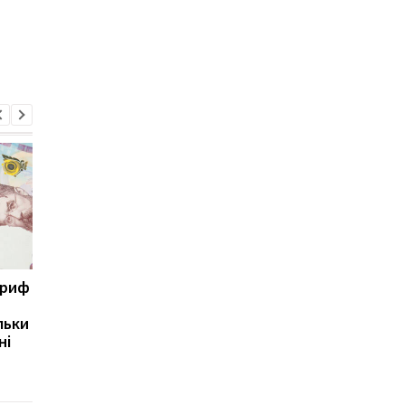
ариф
Світові запаси пального
Зупинка морського
майже вичерпані:
коридору може
льки
експерт попередив про
призвести до
ні
ризики для України
скорочення
виробництва залізно
руди