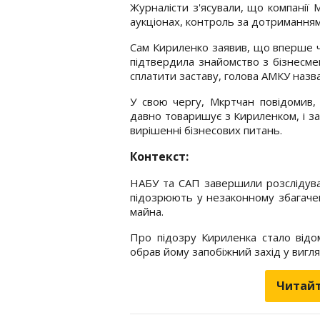
Журналісти з'ясували, що компанії 
аукціонах, контроль за дотриманням
Сам Кириленко заявив, що вперше чу
підтвердила знайомство з бізнесме
сплатити заставу, голова АМКУ назва
У свою чергу, Мкртчан повідомив, 
давно товаришує з Кириленком, і з
вирішенні бізнесових питань.
Контекст:
НАБУ та САП завершили розслідува
підозрюють у незаконному збагачен
майна.
Про підозру Кириленка стало відо
обрав йому запобіжний захід у вигля
Читайт