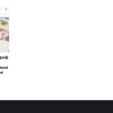
ариф
Світові запаси пального
Зупинка морського
майже вичерпані:
коридору може
льки
експерт попередив про
призвести до
ні
ризики для України
скорочення
виробництва залізно
руди