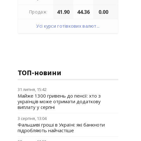
41.90
44.36
0.00
Продаж
Усі курси готівкових валют...
ТОП-новини
31 липня, 15:42
Майже 1300 гривень до пенсії: хто з
українців може отримати додаткову
виплату у серпні
3 серпня, 13:04
Фальшиві гроші в Україні: які банкноти
підробляють найчастіше