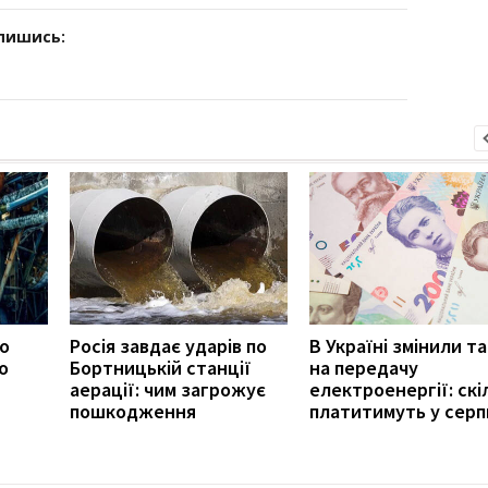
дпишись:
ро
Росія завдає ударів по
В Україні змінили т
о
Бортницькій станції
на передачу
аерації: чим загрожує
електроенергії: скі
пошкодження
платитимуть у серп