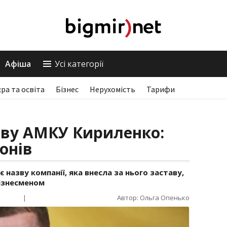
Афіша
Усі категорії
єра та освіта
Бізнес
Нерухомість
Тарифи
ову АМКУ Кириленко:
йонів
назву компанії, яка внесла за нього заставу,
ізнесменом
|
Автор: Ольга Опенько