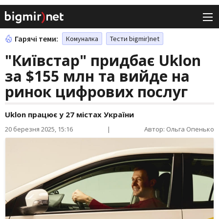
Гарячі теми:
Комуналка
Тести bigmir)net
"Київстар" придбає Uklon
за $155 млн та вийде на
ринок цифрових послуг
Uklon працює у 27 містах України
20 березня 2025, 15:16
|
Автор: Ольга Опенько