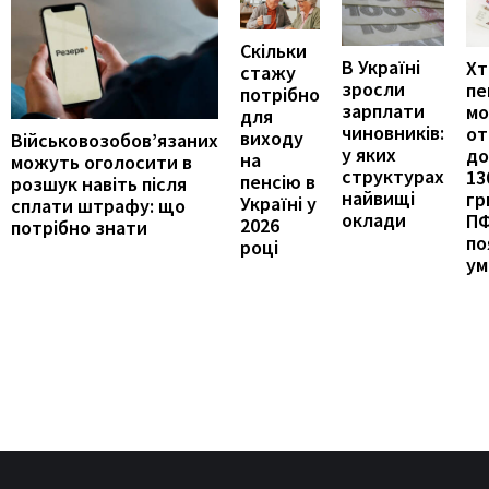
Скільки
В Україні
Хт
стажу
зросли
пе
потрібно
зарплати
м
для
чиновників:
от
виходу
Військовозобов’язаних
у яких
до
на
можуть оголосити в
структурах
13
пенсію в
розшук навіть після
найвищі
гр
Україні у
сплати штрафу: що
оклади
П
2026
потрібно знати
по
році
ум