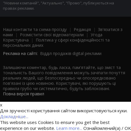
"Новини компаній", "Актуально", "Промо", публікуються на
правах реклами.
Наші контакти та схема проїзду
|
Редакція
|
Зв'язатися з
нами
|
Розмістити свої відеоматеріали
|
Угода
Користувача
|
Політика у сфері конфіденційності та
персональних даних
Реклама на сайті:
Відділ продажів digital реклами
Залишаючи коментар, будь ласка, пам'ятайте, що зміст та
тональність Вашого повідомлення можуть зачіпати почуття
реальних людей, що безпосередньо чи опосередковано
пов'язані із цією новиною. Користувачі, які порушують ці
правила грубо чи систематично, будуть заблоковані.
Повна версія правил
x
Для зручності користування сайтом використовуються куки.
Докладніше...
This website uses Cookies to ensure you get the best
experience on our website.
Learn more...
Ознайомлений(а) / OK