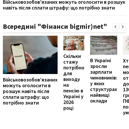
Військовозобов’язаних можуть оголосити в розшук
навіть після сплати штрафу: що потрібно знати
Всередині "Фінанси bigmir)net"
Скільки
В Україні
Хт
стажу
зросли
пе
потрібно
зарплати
м
для
чиновників:
от
виходу
Військовозобов’язаних
у яких
до
на
можуть оголосити в
структурах
13
пенсію в
розшук навіть після
найвищі
гр
Україні у
сплати штрафу: що
оклади
П
2026
потрібно знати
по
році
ум