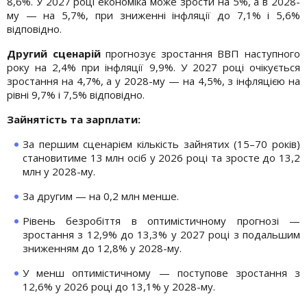
8,6%. У 2027 році економіка може зрости на 5%, а в 2028-
му — на 5,7%, при зниженні інфляції до 7,1% і 5,6%
відповідно.
Другий сценарій
прогнозує зростання ВВП наступного
року на 2,4% при інфляції 9,9%. У 2027 році очікується
зростання на 4,7%, а у 2028-му — на 4,5%, з інфляцією на
рівні 9,7% і 7,5% відповідно.
Зайнятість та зарплати:
За першим сценарієм кількість зайнятих (15–70 років)
становитиме 13 млн осіб у 2026 році та зросте до 13,2
млн у 2028-му.
За другим — на 0,2 млн менше.
Рівень безробіття в оптимістичному прогнозі —
зростання з 12,9% до 13,3% у 2027 році з подальшим
зниженням до 12,8% у 2028-му.
У менш оптимістичному — поступове зростання з
12,6% у 2026 році до 13,1% у 2028-му.