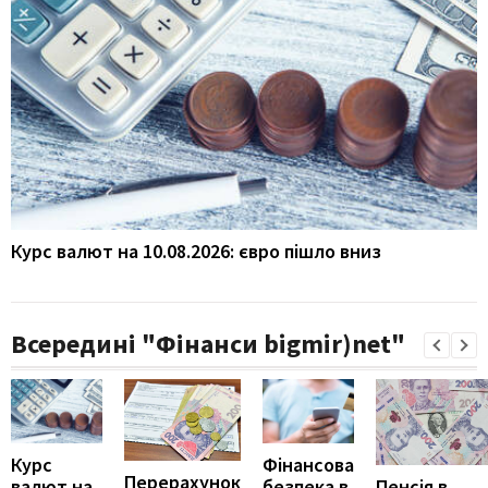
Курс валют на 10.08.2026: євро пішло вниз
Всередині "Фінанси bigmir)net"
Курс
Фінансова
Перерахунок
Пенсія в
валют на
безпека в