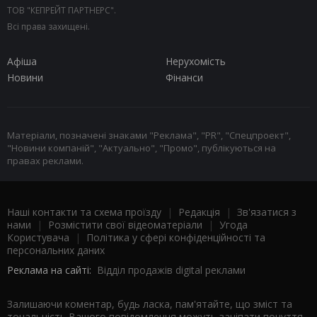
ТОВ "КЕПРЕЙТ ПАРТНЕРС".
Всі права захищені.
Афіша
Нерухомість
Новини
Фінанси
Матеріали, позначені знаками "Реклама", "PR", "Спецпроект",
"Новини компаній", "Актуально", "Промо", публікуються на
правах реклами.
Наші контакти та схема проїзду
|
Редакція
|
Зв'язатися з
нами
|
Розмістити свої відеоматеріали
|
Угода
Користувача
|
Політика у сфері конфіденційності та
персональних даних
Реклама на сайті:
Відділ продажів digital реклами
Залишаючи коментар, будь ласка, пам'ятайте, що зміст та
тональність Вашого повідомлення можуть зачіпати почуття