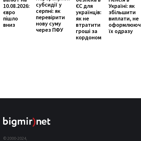
субсидії у
Україні: як
10.08.2026:
ЄС для
серпні: як
збільшити
євро
українців:
перевірити
виплати, не
пішло
як не
нову суму
оформлююч
вниз
втратити
через ПФУ
їх одразу
гроші за
кордоном
© 2000-2024,