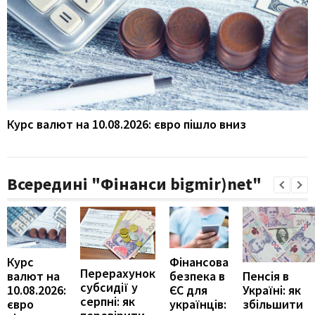
Курс валют на 10.08.2026: євро пішло вниз
Всередині "Фінанси bigmir)net"
Курс
Фінансова
Перерахунок
Пенсія в
валют на
безпека в
субсидії у
Україні: як
10.08.2026:
ЄС для
серпні: як
збільшити
євро
українців: