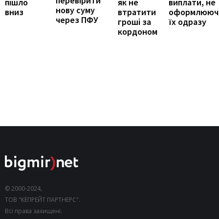
перевірити
виплати, не
пішло
як не
нову суму
оформлююч
вниз
втратити
через ПФУ
їх одразу
гроші за
кордоном
© 2000-2024,
ТОВ "КЕПРЕЙТ ПАРТНЕРС".
Всі права захищені.