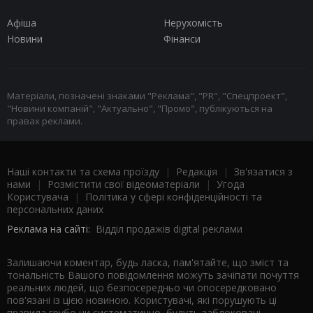
Афіша
Нерухомість
Новини
Фінанси
Матеріали, позначені знаками "Реклама", "PR", "Спецпроект",
"Новини компаній", "Актуально", "Промо", публікуються на
правах реклами.
Наші контакти та схема проїзду
|
Редакція
|
Зв'язатися з
нами
|
Розмістити свої відеоматеріали
|
Угода
Користувача
|
Політика у сфері конфіденційності та
персональних даних
Реклама на сайті:
Відділ продажів digital реклами
Залишаючи коментар, будь ласка, пам'ятайте, що зміст та
тональність Вашого повідомлення можуть зачіпати почуття
реальних людей, що безпосередньо чи опосередковано
пов'язані із цією новиною. Користувачі, які порушують ці
правила грубо чи систематично, будуть заблоковані.