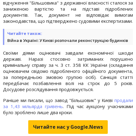
відчуження "Більшовика" з державної власності сталося за
заниженою вартістю та на підставі підроблених
документів. Так, документ не відповідає вимогам
законодавства, що підтверджено судовими експертизами.
Читайте також:
Війна в Україні: У Києві розпочали реконструкцію будинків
Своїми діями оцінювачі завдали економічної шкоди
державі. Наразі стосовно затриманих порушено
кримінальну справу за ч. 3 ст. 358 КК України (складання
оцінювачем свідомо підробленого офіційного документа,
за попередньою змовою групою осіб). Санкція статті
передбачає позбавлення волі на строк до 5 років.
Досудове розслідування продовжується.
Раніше ми писали, що завод "Більшовик" у Києві
продали
за 1,43 мільярда гривень
. Під час аукціону учасниками
було зроблено лише два кроки.
Читайте нас у Google.News