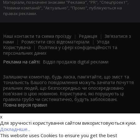
Матеріали, позначені знаками "Реклама", "PR", "Спецпроект",
"Новини компаній", "Актуально", "Промо", публікуються на
правах реклами.
Наші контакти та схема проїзду
|
Редакція
|
Зв'язатися з
нами
|
Розмістити свої відеоматеріали
|
Угода
Користувача
|
Політика у сфері конфіденційності та
персональних даних
Реклама на сайті:
Відділ продажів digital реклами
Залишаючи коментар, будь ласка, пам'ятайте, що зміст та
тональність Вашого повідомлення можуть зачіпати почуття
реальних людей, що безпосередньо чи опосередковано
пов'язані із цією новиною. Користувачі, які порушують ці
правила грубо чи систематично, будуть заблоковані.
Повна версія правил
x
Для зручності користування сайтом використовуються куки.
Докладніше...
This website uses Cookies to ensure you get the best