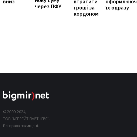
нову суму
оформлююч
вниз
втратити
через ПФУ
їх одразу
гроші за
кордоном
© 2000-2024,
ТОВ "КЕПРЕЙТ ПАРТНЕРС".
Всі права захищені.