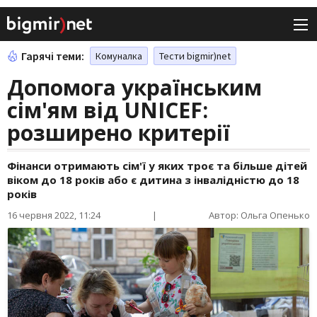
Гарячі теми:
Комуналка
Тести bigmir)net
Допомога українським
сім'ям від UNICEF:
розширено критерії
Фінанси отримають сім'ї у яких троє та більше дітей
віком до 18 років або є дитина з інвалідністю до 18
років
16 червня 2022, 11:24
|
Автор: Ольга Опенько