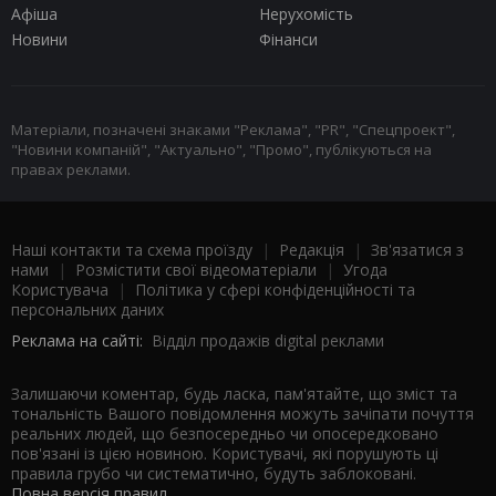
Афіша
Нерухомість
Новини
Фінанси
Матеріали, позначені знаками "Реклама", "PR", "Спецпроект",
"Новини компаній", "Актуально", "Промо", публікуються на
правах реклами.
Наші контакти та схема проїзду
|
Редакція
|
Зв'язатися з
нами
|
Розмістити свої відеоматеріали
|
Угода
Користувача
|
Політика у сфері конфіденційності та
персональних даних
Реклама на сайті:
Відділ продажів digital реклами
Залишаючи коментар, будь ласка, пам'ятайте, що зміст та
тональність Вашого повідомлення можуть зачіпати почуття
реальних людей, що безпосередньо чи опосередковано
пов'язані із цією новиною. Користувачі, які порушують ці
правила грубо чи систематично, будуть заблоковані.
Повна версія правил