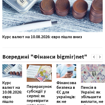
Курс валют на 10.08.2026: євро пішло вниз
Всередині "Фінанси bigmir)net"
Курс
Фінансова
Перерахунок
Пенсія в
валют на
безпека в
субсидії у
Україні: як
10.08.2026:
ЄС для
серпні: як
збільшити
євро
українців:
перевірити
виплати, не
пішло
як не