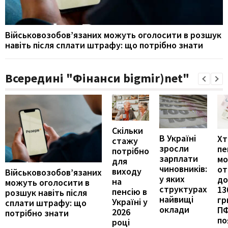
Військовозобов’язаних можуть оголосити в розшук
навіть після сплати штрафу: що потрібно знати
Всередині "Фінанси bigmir)net"
Скільки
В Україні
Хт
стажу
зросли
пе
потрібно
зарплати
м
для
чиновників:
от
виходу
Військовозобов’язаних
у яких
до
на
можуть оголосити в
структурах
13
пенсію в
розшук навіть після
найвищі
гр
Україні у
сплати штрафу: що
оклади
П
2026
потрібно знати
по
році