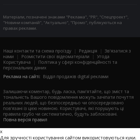
Матеріали, позначені знаками "Реклама", "PR", "Спецпроект",
"Новини компаній", "Актуально", "Промо", публікуються на
правах реклами.
Наші контакти та схема проїзду
|
Редакція
|
Зв'язатися з
нами
|
Розмістити свої відеоматеріали
|
Угода
Користувача
|
Політика у сфері конфіденційності та
персональних даних
Реклама на сайті:
Відділ продажів digital реклами
Залишаючи коментар, будь ласка, пам'ятайте, що зміст та
тональність Вашого повідомлення можуть зачіпати почуття
реальних людей, що безпосередньо чи опосередковано
пов'язані із цією новиною. Користувачі, які порушують ці
правила грубо чи систематично, будуть заблоковані.
Повна версія правил
x
Для зручності користування сайтом використовуються куки.