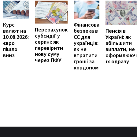
Курс
Фінансова
Перерахунок
Пенсія в
валют на
безпека в
субсидії у
Україні: як
10.08.2026:
ЄС для
серпні: як
збільшити
євро
українців:
перевірити
виплати, не
пішло
як не
нову суму
оформлююч
вниз
втратити
через ПФУ
їх одразу
гроші за
кордоном