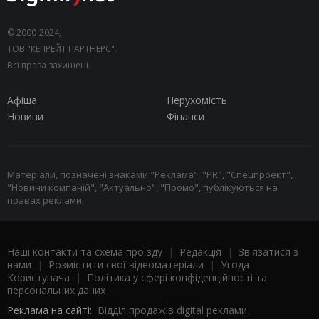
© 2000-2024,
ТОВ "КЕПРЕЙТ ПАРТНЕРС".
Всі права захищені.
Афіша
Нерухомість
Новини
Фінанси
Матеріали, позначені знаками "Реклама", "PR", "Спецпроект",
"Новини компаній", "Актуально", "Промо", публікуються на
правах реклами.
Наші контакти та схема проїзду
|
Редакція
|
Зв'язатися з
нами
|
Розмістити свої відеоматеріали
|
Угода
Користувача
|
Політика у сфері конфіденційності та
персональних даних
Реклама на сайті:
Відділ продажів digital реклами