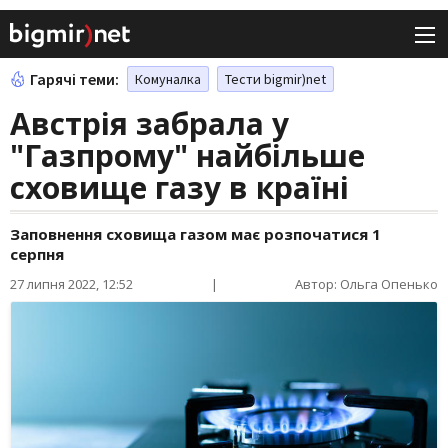
Гарячі теми:
Комуналка
Тести bigmir)net
Австрія забрала у
"Газпрому" найбільше
сховище газу в країні
Заповнення сховища газом має розпочатися 1
серпня
27 липня 2022, 12:52
|
Автор: Ольга Опенько