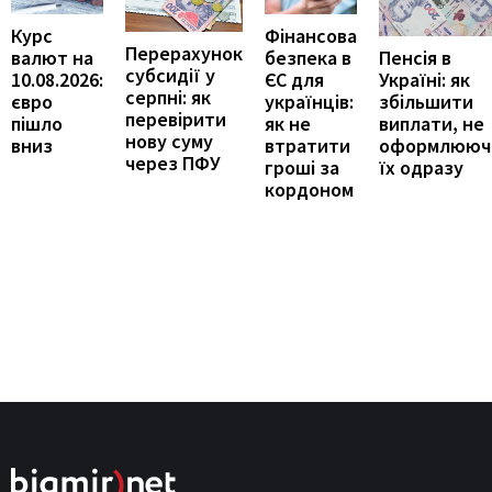
Курс
Фінансова
Перерахунок
Пенсія в
валют на
безпека в
субсидії у
Україні: як
10.08.2026:
ЄС для
серпні: як
збільшити
євро
українців:
перевірити
виплати, не
пішло
як не
нову суму
оформлююч
вниз
втратити
через ПФУ
їх одразу
гроші за
кордоном