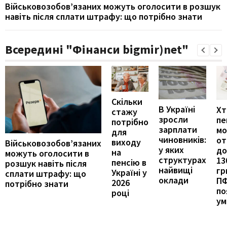
Військовозобов’язаних можуть оголосити в розшук
навіть після сплати штрафу: що потрібно знати
Всередині "Фінанси bigmir)net"
Скільки
В Україні
Хт
стажу
зросли
пе
потрібно
зарплати
м
для
чиновників:
от
виходу
Військовозобов’язаних
у яких
до
на
можуть оголосити в
структурах
13
пенсію в
розшук навіть після
найвищі
гр
Україні у
сплати штрафу: що
оклади
П
2026
потрібно знати
по
році
ум