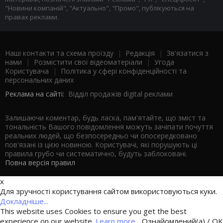
"Новини компаній", "Актуально", "Промо", публікуються на
правах реклами.
Наші контакти та схема проїзду
|
Редакція
|
Зв'язатися з
нами
|
Розмістити свої відеоматеріали
|
Угода
Користувача
|
Політика у сфері конфіденційності та
персональних даних
Реклама на сайті:
Відділ продажів digital реклами
Залишаючи коментар, будь ласка, пам'ятайте, що зміст та
тональність Вашого повідомлення можуть зачіпати почуття
реальних людей, що безпосередньо чи опосередковано
пов'язані із цією новиною. Користувачі, які порушують ці
правила грубо чи систематично, будуть заблоковані.
Повна версія правил
x
Для зручності користування сайтом використовуються куки.
Докладніше...
This website uses Cookies to ensure you get the best
experience on our website.
Learn more...
Ознайомлений(а) / OK