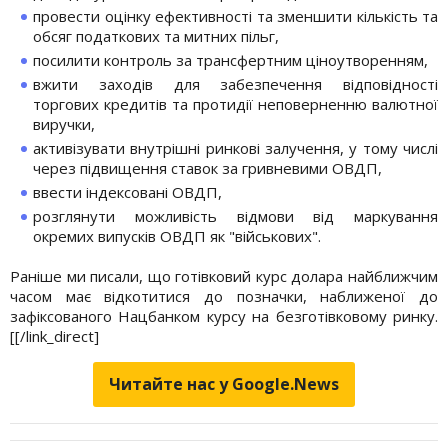
провести оцінку ефективності та зменшити кількість та
обсяг податкових та митних пільг,
посилити контроль за трансфертним ціноутворенням,
вжити заходів для забезпечення відповідності
торгових кредитів та протидії неповерненню валютної
виручки,
активізувати внутрішні ринкові залучення, у тому числі
через підвищення ставок за гривневими ОВДП,
ввести індексовані ОВДП,
розглянути можливість відмови від маркування
окремих випусків ОВДП як "військових".
Раніше ми писали, що готівковий курс долара найближчим
часом має відкотитися до позначки, наближеної до
зафіксованого Нацбанком курсу
на безготівковому ринку.
[[/link_direct]
Читайте нас у Google.News