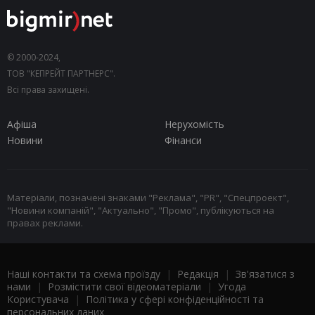
© 2000-2024,
ТОВ "КЕПРЕЙТ ПАРТНЕРС".
Всі права захищені.
Афіша
Нерухомість
Новини
Фінанси
Матеріали, позначені знаками "Реклама", "PR", "Спецпроект",
"Новини компаній", "Актуально", "Промо", публікуються на
правах реклами.
Наші контакти та схема проїзду
|
Редакція
|
Зв'язатися з
нами
|
Розмістити свої відеоматеріали
|
Угода
Користувача
|
Політика у сфері конфіденційності та
персональних даних