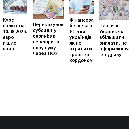
Курс
Фінансова
Перерахунок
Пенсія в
валют на
безпека в
субсидії у
Україні: як
10.08.2026:
ЄС для
серпні: як
збільшити
євро
українців:
перевірити
виплати, не
пішло
як не
нову суму
оформлююч
вниз
втратити
через ПФУ
їх одразу
гроші за
кордоном