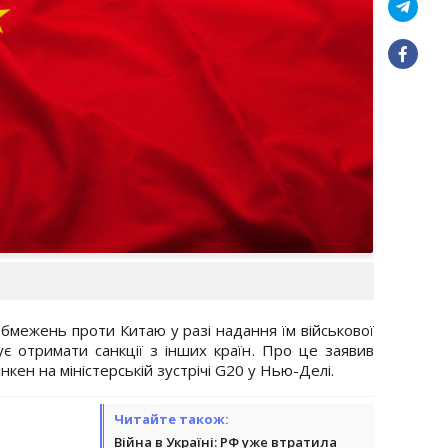
бмежень проти Китаю у разі надання їм військової
ує отримати санкції з інших країн. Про це заявив
ен на міністерській зустрічі G20 у Нью-Делі.
Читайте також:
Війна в Україні: РФ уже втратила