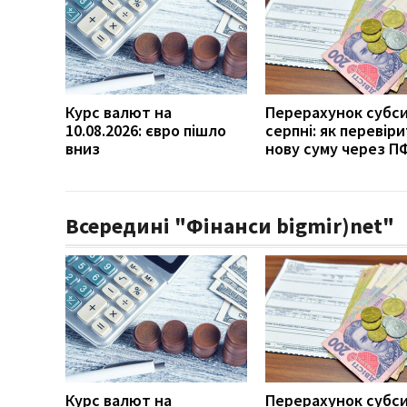
Курс валют на
Перерахунок субси
10.08.2026: євро пішло
серпні: як перевір
вниз
нову суму через П
Всередині "Фінанси bigmir)net"
Курс валют на
Перерахунок субси