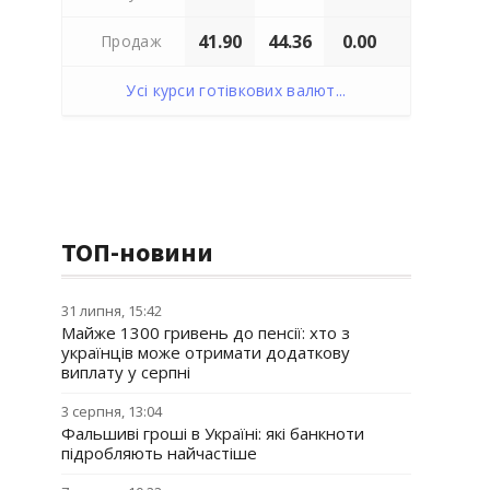
41.90
44.36
0.00
Продаж
Усі курси готівкових валют...
ТОП-новини
31 липня, 15:42
Майже 1300 гривень до пенсії: хто з
українців може отримати додаткову
виплату у серпні
3 серпня, 13:04
Фальшиві гроші в Україні: які банкноти
підробляють найчастіше