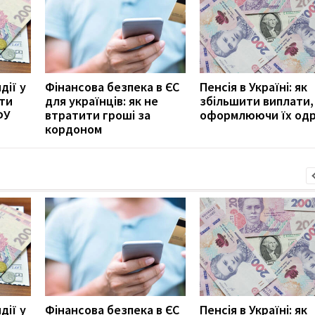
дії у
Фінансова безпека в ЄС
Пенсія в Україні: як
ити
для українців: як не
збільшити виплати,
ФУ
втратити гроші за
оформлюючи їх од
кордоном
дії у
Фінансова безпека в ЄС
Пенсія в Україні: як