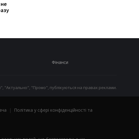
 не
транспорт у Києві: кому
Дня Незалежності: 
разу
стало невигідно їздити
потрібно подати зая
на роботу
до ПФУ
Фінанси
", "Актуально", "Промо", публікуються на правах реклами.
ача
|
Політика у сфері конфіденційності та