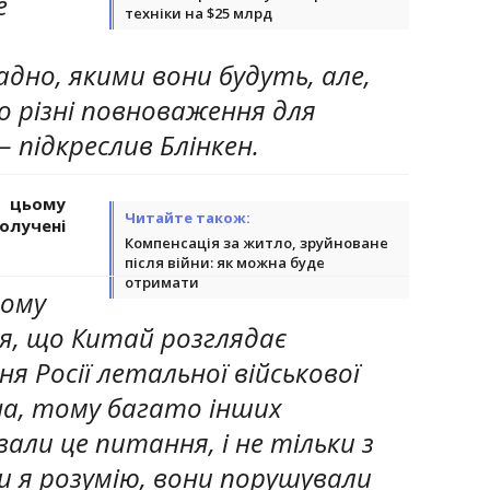
е
техніки на $25 млрд
дно, якими вони будуть, але,
о різні повноваження для
– підкреслив Блінкен.
 цьому
Читайте також:
олучені
Компенсація за житло, зруйноване
після війни: як можна буде
отримати
тому
я, що Китай розглядає
я Росії летальної військової
на, тому багато інших
али це питання, і не тільки з
ки я розумію, вони порушували