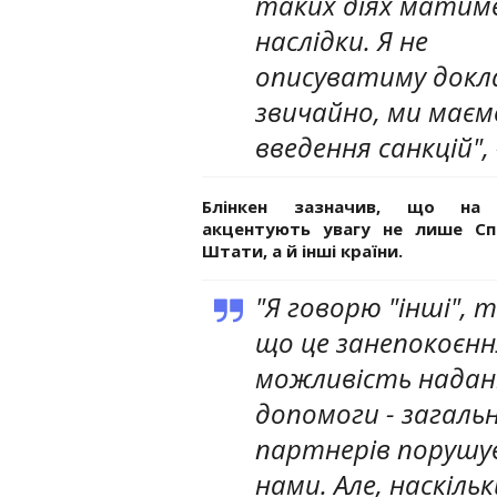
таких діях матим
наслідки. Я не
описуватиму докла
звичайно, ми маєм
введення санкцій", 
Блінкен зазначив, що на
акцентують увагу не лише Сп
Штати, а й інші країни.
"Я говорю "інші", 
що це занепокоєнн
можливість наданн
допомоги - загаль
партнерів порушув
нами. Але, наскіль