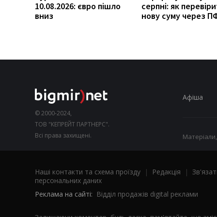
10.08.2026: євро пішло
серпні: як перевір
вниз
нову суму через П
Афіша
© 2000-2024,
ТОВ "КЕПРЕЙТ ПАРТНЕРС".
Всі права захищені.
Матеріали,
Наші контакти та схема проїзду
|
Редакція
|
Зв'язат
персональних даних
Реклама на сайті:
Відділ продажів digital реклами