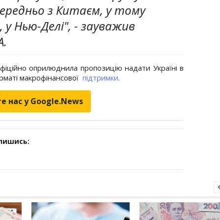
ередньо з Китаєм, у тому
 у Нью-Делі", - зауважив
А.
офіційно оприлюднила пропозицію надати Україні в
орматі макрофінансової
підтримки.
е нас у Google.News
дпишись: