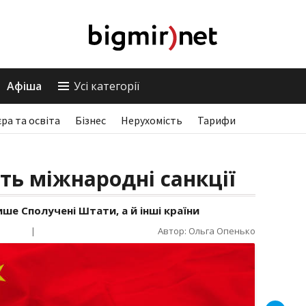
Афіша
Усі категорії
єра та освіта
Бізнес
Нерухомість
Тарифи
ь міжнародні санкції
ше Сполучені Штати, а й інші країни
|
Автор: Ольга Опенько