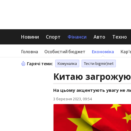
Новини
Спорт
Фінанси
Авто
Техно
Головна
Особистий бюджет
Економіка
Кар'
Гарячі теми:
Комуналка
Тести bigmir)net
Китаю загрожуют
На цьому акцентують увагу не ли
3 березня 2023, 09:54