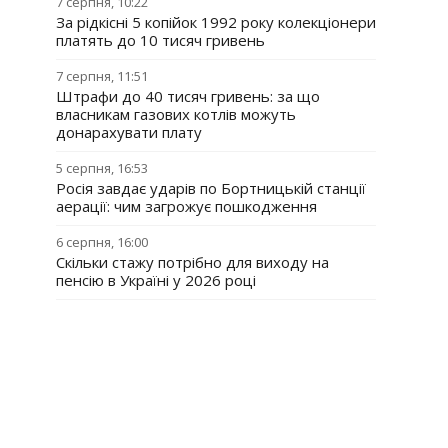
7 серпня, 10:22
За рідкісні 5 копійок 1992 року колекціонери
платять до 10 тисяч гривень
7 серпня, 11:51
Штрафи до 40 тисяч гривень: за що
власникам газових котлів можуть
донарахувати плату
5 серпня, 16:53
Росія завдає ударів по Бортницькій станції
аерації: чим загрожує пошкодження
6 серпня, 16:00
Скільки стажу потрібно для виходу на
пенсію в Україні у 2026 році