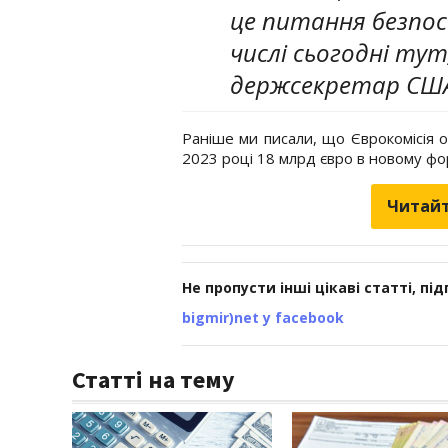
це питання безпос
числі сьогодні тут,
держсекретар СШ
Раніше ми писали, що Єврокомісія 
2023 році 18 млрд євро в новому ф
Читайт
Не пропусти інші цікаві статті, пі
bigmir)net у facebook
Статті на тему