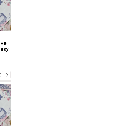
Зростання цін на
Виплата 3100 грн до
 не
транспорт у Києві: кому
Дня Незалежності: 
разу
стало невигідно їздити
потрібно подати зая
на роботу
до ПФУ
Зростання цін на
Виплата 3100 грн до