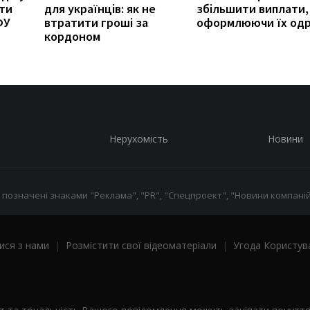
ити
для українців: як не
збільшити виплати,
ФУ
втратити гроші за
оформлюючи їх од
кордоном
Нерухомість
Новини
 позначені знаками "Реклама", "PR", "Спецпроект", "Новини компаній
ися з нами
|
Розмістити свої відеоматеріали
|
Угода Користув