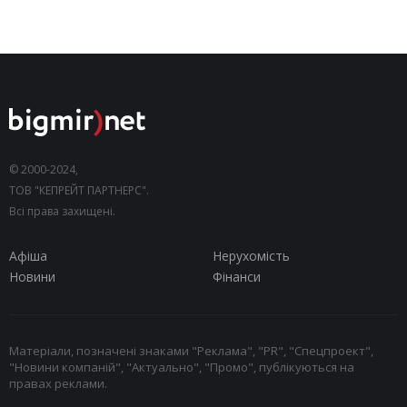
© 2000-2024,
ТОВ "КЕПРЕЙТ ПАРТНЕРС".
Всі права захищені.
Афіша
Нерухомість
Новини
Фінанси
Матеріали, позначені знаками "Реклама", "PR", "Спецпроект",
"Новини компаній", "Актуально", "Промо", публікуються на
правах реклами.