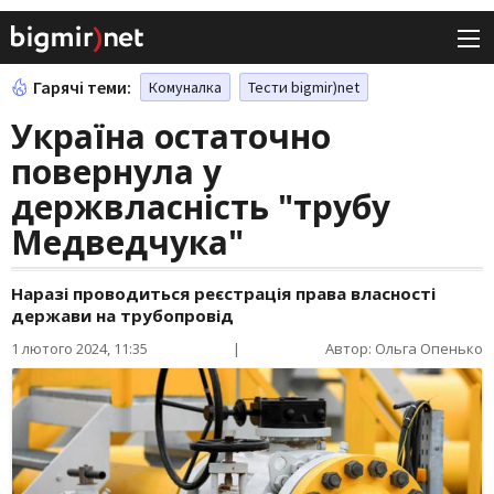
Гарячі теми:
Комуналка
Тести bigmir)net
Україна остаточно
повернула у
держвласність "трубу
Медведчука"
Наразі проводиться реєстрація права власності
держави на трубопровід
1 лютого 2024, 11:35
|
Автор: Ольга Опенько