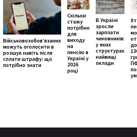
Скільки
В Україні
Хт
стажу
зросли
пе
потрібно
зарплати
м
для
чиновників:
от
виходу
Військовозобов’язаних
у яких
до
на
можуть оголосити в
структурах
13
пенсію в
розшук навіть після
найвищі
гр
Україні у
сплати штрафу: що
оклади
П
2026
потрібно знати
по
році
ум