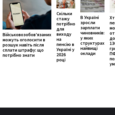
Скільки
В Україні
Хт
стажу
зросли
пе
потрібно
зарплати
м
для
чиновників:
от
виходу
Військовозобов’язаних
у яких
до
на
можуть оголосити в
структурах
13
пенсію в
розшук навіть після
найвищі
гр
Україні у
сплати штрафу: що
оклади
П
2026
потрібно знати
по
році
ум