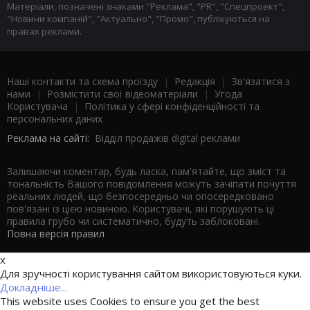
Матеріали, позначені знаками "Реклама", "PR", "Спецпроект",
"Новини компаній", "Актуально", "Промо", публікуються на
правах реклами.
Наші контакти та схема проїзду
|
Редакція
|
Зв'язатися з
нами
|
Розмістити свої відеоматеріали
|
Угода
Користувача
|
Політика у сфері конфіденційності та
персональних даних
Реклама на сайті:
Відділ продажів digital реклами
Залишаючи коментар, будь ласка, пам'ятайте, що зміст та
тональність Вашого повідомлення можуть зачіпати почуття
реальних людей, що безпосередньо чи опосередковано
пов'язані із цією новиною. Користувачі, які порушують ці
правила грубо чи систематично, будуть заблоковані.
Повна версія правил
x
Для зручності користування сайтом використовуються куки.
Докладніше...
This website uses Cookies to ensure you get the best