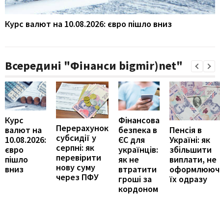
Курс валют на 10.08.2026: євро пішло вниз
Всередині "Фінанси bigmir)net"
Курс
Фінансова
Перерахунок
Пенсія в
валют на
безпека в
субсидії у
Україні: як
10.08.2026:
ЄС для
серпні: як
збільшити
євро
українців:
перевірити
виплати, не
пішло
як не
нову суму
оформлююч
вниз
втратити
через ПФУ
їх одразу
гроші за
кордоном