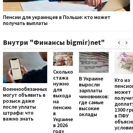
Пенсии для украинцев в Польше: кто может
получать выплаты
Внутри "Финансы bigmir)net"
Сколько
стажа
В Украине
Кто из
нужно
выросли
пенсио
Военнообязанных
для
зарплаты
может
могут объявить в
выхода
чиновников:
получи
розыск даже
на
где самые
доплат
после уплаты
пенсию
высокие
1300 гр
штрафа: что
в
оклады
в ПФУ
важно знать
Украине
объясн
в 2026
услови
году