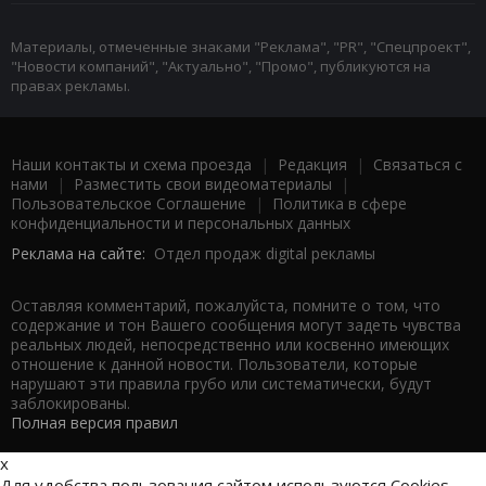
Материалы, отмеченные знаками "Реклама", "PR", "Спецпроект",
"Новости компаний", "Актуально", "Промо", публикуются на
правах рекламы.
Наши контакты и схема проезда
|
Редакция
|
Связаться с
нами
|
Разместить свои видеоматериалы
|
Пользовательское Соглашение
|
Политика в сфере
конфиденциальности и персональных данных
Реклама на сайте:
Отдел продаж digital рекламы
Оставляя комментарий, пожалуйста, помните о том, что
содержание и тон Вашего сообщения могут задеть чувства
реальных людей, непосредственно или косвенно имеющих
отношение к данной новости. Пользователи, которые
нарушают эти правила грубо или систематически, будут
заблокированы.
Полная версия правил
x
Для удобства пользования сайтом используются Cookies.