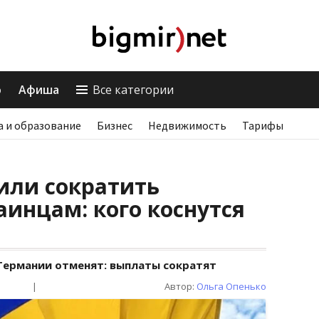
о
Афиша
Все категории
а и образование
Бизнес
Недвижимость
Тарифы
или сократить
инцам: кого коснутся
 Германии отменят: выплаты сократят
|
Автор:
Ольга Опенько