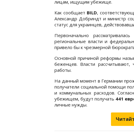
лицам, ищущим убежище.
Как сообщает
BILD
, соответствую
Александр Добриндт и министр соц
статус для украинцев, действовавши
Первоначально рассматривалас
региональные власти и федеральн
привело бы к чрезмерной бюрократи
Основной причиной реформы назыв
беженцев. Власти рассчитывают, 
работы.
На данный момент в Германии про
получатели социальной помощи по
и коммунальных расходов. Согла
убежищем, будут получать
441 евр
личные нужды.
Читайт