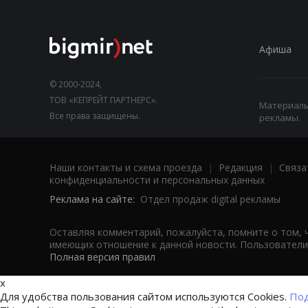
Афиша
© 2000-2024,
ТОВ «КЕПРЕЙТ ПАРТНЕРС».
Материалы,
Все права защищены.
рекламы.
Наши контакты и схема проезда
|
Редакция
|
Связа
конфиденциальности и персональных данных
Реклама на сайте:
Отдел продаж digital рекламы
Оставляя комментарий, пожалуйста, помните о том, 
имеющих отношение к данной новости. Пользователи,
Полная версия правил
x
Для удобства пользования сайтом используются Cookies.
Под