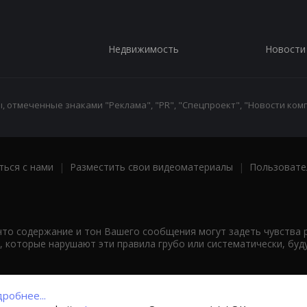
Недвижимость
Новости
 отмеченные знаками "Реклама", "PR", "Спецпроект", "Новости комп
ться с нами
|
Разместить свои видеоматериалы
|
Пользовате
что содержание и тон Вашего сообщения могут задеть чувства 
 которые нарушают эти правила грубо или систематически, буд
робнее...