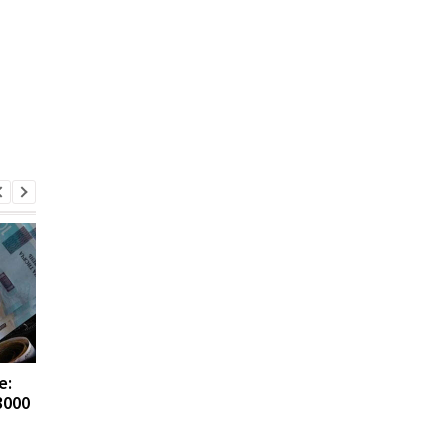
е:
15 млн грн семье
Поддержка
3000
погибшего военного:
переселенцев в
кто имеет право на
Украине: какие выпл
выплату
и льготы доступны 