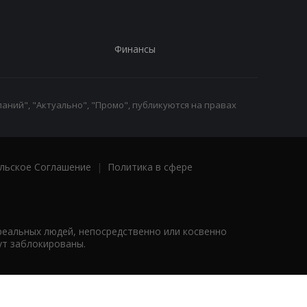
Финансы
аний", "Актуально", "Промо", публикуются на правах
льское Соглашение
|
Политика в сфере
реальных людей, непосредственно или косвенно
ут заблокированы.