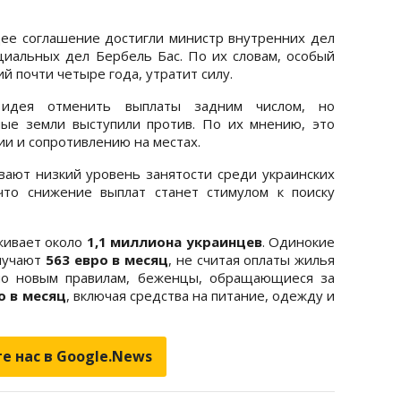
щее соглашение достигли министр внутренних дел
иальных дел Бербель Бас. По их словам, особый
й почти четыре года, утратит силу.
ь идея отменить выплаты задним числом, но
ые земли выступили против. По их мнению, это
и и сопротивлению на местах.
ают низкий уровень занятости среди украинских
что снижение выплат станет стимулом к поиску
живает около
1,1 миллиона украинцев
. Одинокие
лучают
563 евро в месяц
, не считая оплаты жилья
сно новым правилам, беженцы, обращающиеся за
о в месяц
, включая средства на питание, одежду и
е нас в Google.News