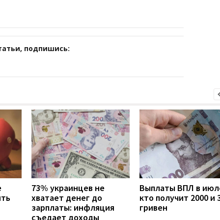
татьи, подпишись:
е
73% украинцев не
Выплаты ВПЛ в июл
ить
хватает денег до
кто получит 2000 и 
н
зарплаты: инфляция
гривен
съедает доходы