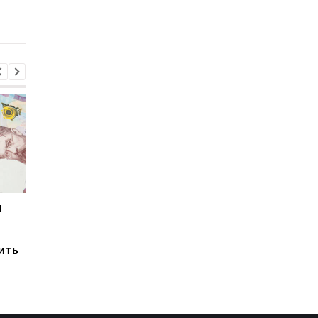
и
Мировые запасы
Остановка морского
топлива почти
коридора может
исчерпаны: эксперт
привести к снижени
ить
предупредил о рисках
производства
для Украины
железной руды