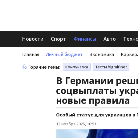
Новости
Спорт
Финансы
Авто
Техн
Главная
Личный бюджет
Экономика
Карьер
Горячие темы:
Коммуналка
Тесты bigmir)net
В Германии реш
соцвыплаты укра
новые правила
Особый статус для украинцев в
13 ноября 2025, 10:51