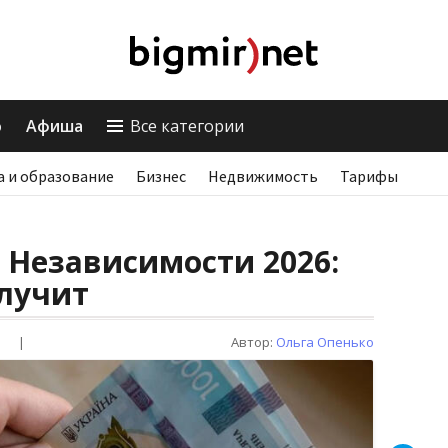
о
Афиша
Все категории
а и образование
Бизнес
Недвижимость
Тарифы
 Независимости 2026:
олучит
|
Автор:
Ольга Опенько