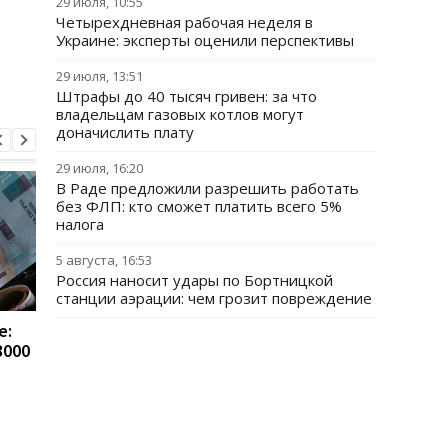
29 июля, 10:55
Четырехдневная рабочая неделя в
Украине: эксперты оценили перспективы
29 июля, 13:51
Штрафы до 40 тысяч гривен: за что
владельцам газовых котлов могут
доначислить плату
29 июля, 16:20
В Раде предложили разрешить работать
без ФЛП: кто сможет платить всего 5%
налога
5 августа, 16:53
Россия наносит удары по Бортницкой
станции аэрации: чем грозит повреждение
е:
15 млн грн семье
Как украинцам не
3000
погибшего военного:
потерять деньги в ЕС
кто имеет право на
правила финансовой
выплату
безопасности