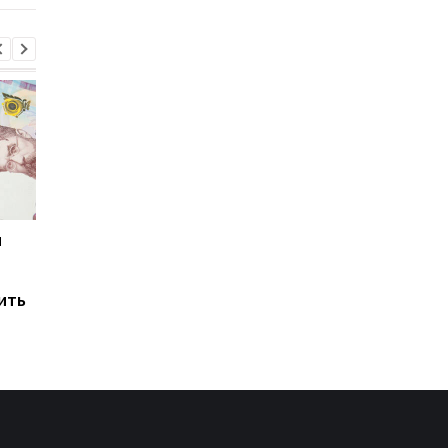
и
Мировые запасы
Остановка морского
топлива почти
коридора может
исчерпаны: эксперт
привести к снижени
ить
предупредил о рисках
производства
для Украины
железной руды