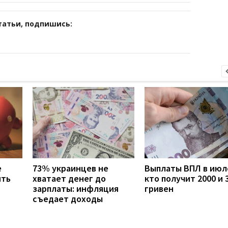
татьи, подпишись:
е
73% украинцев не
Выплаты ВПЛ в июл
ить
хватает денег до
кто получит 2000 и 
н
зарплаты: инфляция
гривен
съедает доходы