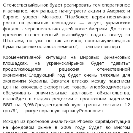
Отечественыйрынок будет реагировать тем оперативнее
и активнее, чем раньше начнутрасти акции в Америке и
Европе, уверен Монаков. "Наиболее вероятноеначало
роста на развитых площадках — август, украинских
фондов - черезнесколько дней после Америки. До этого
времени отечественный рынокбудет падать вслед за
Штатами, но уже не так активно, посколькуликвидных
бумаг на рынке осталось немного", — считает эксперт.
Кроменегативной ситуации на мировых финансовых
площадках, на украинскийрынок будет "давить"
продолжающаяся рецессия отечественной
экономики."Следующий год будет очень тяжелым для
экономики Украины. Зажатая втисках между падением
цен на ключевые экспортные товары инеобходимостью
обслуживать значительные долговые обязательства,
онавойдет в стадию рецессии с прогнозным падением
ВВП на 9,9%.Среднегодовой курс гривны составит 12
грн./$", — рисует мрачную картинуРоманович.
Исходя из прогнозов аналитиков Phoenix Capital,ситуация
на фондовом рынке в 2009 году будет во многом
напоминать 2004год. Романович также не исключает, что