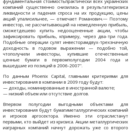
фундаментальная стоимостьпрактически всех украинских
компаний существенно снизилась в результатекризиса
ликвидности и падения спроса на их продукцию, цены
акций упалисильнее, — отмечает Романович.― Поэтому
инвестор, не рассчитывающий на немедленную прибыль,
сможетдешево купить недооцененные акции, чтобы
зафиксировать прибыль, кпримеру, через два-три года.
Подобные операции сулят инвесторамдвух-трехзначную
доходность в годовом выражении — подобно той,
чтополучили инвесторы, купившие отечественные
ценные бумаги в первомполугодии 2004 года и
вышедшие из позиций в 2006-2007".
По данным Phoenix Capital, главными критериями для
инвестирования в компании в 2009 году будут:
— доходы, номинированные в иностранной валюте;
— низкий объем или отсутствие долгов.
Впервом полугодии выгодными объектами для
инвестирования будут бумагиметаллургических компаний
и игроков аргосектора. Именно эти отраслистанут
первыми, кто выйдет из кризиса. Акции металлургических
иаграрных компаний начнут дорожать уже со второго