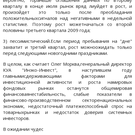
кварталу в конце июля рынок вряд лиуйдет в рост, и
произойдет это только после преобладания
положительныхсигналов над негативными в недельной
статистике. Поэтому рост можетначаться со второй
половины третьего квартала 2009 года;
3) пессимистический.Если период пребывания на "дне"
захватит и третий квартал, рост можноожидать только
перед следующими новогодними праздниками.
В целом, как считает Олег Морква,генеральный директор
КУА "Инэко-Инвест", в наступившем году
главнымисдерживающими факторами для
инвестиционной активности и роста намировых
фондовых рынках останутся общемировая
финансоваянестабильность, слабые показатели в
финансово-производственном секторенациональных
экономик, недостаточный платежеспособный спрос на
товарныхрынках и недостаток доверия системных
инвесторов.
В ожидании чудес