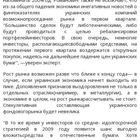
из-за общего падения экономики инегативных новостей о
финпоказателях украинских компаний
возможнопроседание рынка в первом квартале.
"Большинство сделок будут либотехническими, либо
будут проводиться с целью ребалансировки
портфелейинвесторов. В свою очередь, немногие
инвесторы, располагающиесвободными средствами, на
протяжении первого квартала воздержатся открупных
покупок, надеясь на дальнейшее падение цен украинских
бумаг", —уверен эксперт.
Рост рынка возможен разве что ближе к концу года— в
случае, если украинская экономика начнет выходить из
пике. Допоявления признаков выздоровления не только в
отдельных отраслях(например, в металлургии), а в
экономике в целом, на рост рынкарассчитывать не стоит.
Спекулятивная составляющая украинского
фондовогорынка будет невелика.
"В то же время у инвесторов со средне- идолгосрочной
стратегией в 2009 году появится шанс выгодно
вложитьсредства в отечественные бумаги. Хотя