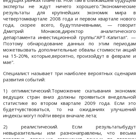
эксперты не ждут ничего хорошего."Экономические
результаты для крупнейших экономик мира в
четвертомквартале 2008 года и первом квартале нового
года, скорее всего, будутплачевными, — говорит
Дмитрий Монаков,директор аналитического
департамента инвестиционной группы"АРТ-Капитал". —
Поэтому обнародование данных по этим периодам
можетвызвать дополнительные обвалы стоимости акций
на 15-20%, которые,вероятно, произойдут в феврале и
мае".
Специалист называет три наиболее вероятных сценария
развития событий:
1) оптимистический.Торможение скатывания экономик
ведущих стран вниз должны проявиться внедельной
статистике во втором квартале 2009 года. Если это
будетчувствоваться, то на ожиданиях улучшений
индексы могут пойти вверх вначале лета;
2) реалистический. Если результатыбудут
невыразительны или разнонаправлены, что весьма
вероятно, тораньше оглашения данных по второму