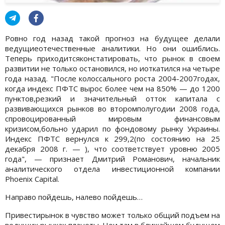
Ровно год назад такой прогноз на будущее делали
ведущиеотечественные аналитики. Но они ошиблись.
Теперь приходитсяконстатировать, что рынок в своем
развитии не только остановился, но иоткатился на четыре
года назад. "После колоссального роста 2004-2007годах,
когда индекс ПФТС вырос более чем на 850% — до 1200
пунктов,резкий и значительный отток капитала с
развивающихся рынков во второмполугодии 2008 года,
спровоцированный мировым финансовым
кризисом,больно ударил по фондовому рынку Украины.
Индекс ПФТС вернулся к 299,2(по состоянию на 25
декабря 2008 г. — ), что соответствует уровню 2005
года", — признает Дмитрий Романович, начальник
аналитического отдела инвестиционной компании
Phoenix Capital.
Направо пойдешь, налево пойдешь…
Привестирынок в чувство может только общий подъем на
ведущих рынках планеты. Нои там в ближайшем будущем