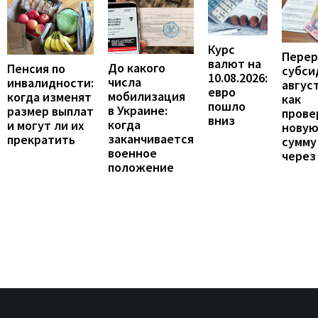
Курс
Перер
валют на
До какого
Пенсия по
субси
10.08.2026:
числа
инвалидности:
август
евро
мобилизация
когда изменят
как
пошло
в Украине:
размер выплат
прове
вниз
когда
и могут ли их
нову
заканчивается
прекратить
сумму
военное
через
положение