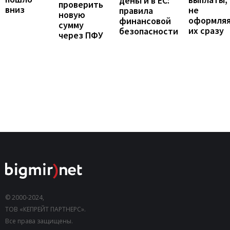
деньги в ЕС:
проверить
вниз
не
правила
новую
оформля
финансовой
сумму
их сразу
безопасности
через ПФУ
© 2000-2024,
ТОВ «КЕПРЕЙТ ПАРТНЕРС».
Все права защищены.