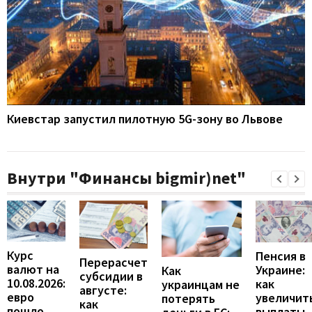
Киевстар запустил пилотную 5G-зону во Львове
Внутри "Финансы bigmir)net"
Курс
Пенсия в
Перерасчет
валют на
Украине:
Как
субсидии в
10.08.2026:
как
украинцам не
августе:
евро
увеличит
потерять
как
пошло
выплаты,