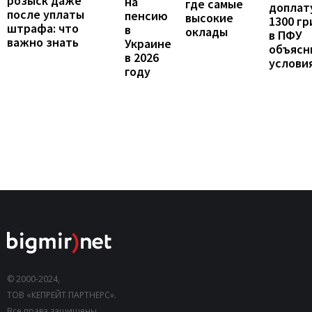
розыск даже
на
где самые
доплат
после уплаты
пенсию
высокие
1300 гр
штрафа: что
в
оклады
в ПФУ
важно знать
Украине
объясн
в 2026
услови
году
© 2000-2024,
ТОВ «КЕПРЕЙТ ПАРТНЕРС».
Все права защищены.