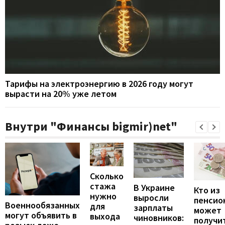
Тарифы на электроэнергию в 2026 году могут
вырасти на 20% уже летом
Внутри "Финансы bigmir)net"
Сколько
стажа
В Украине
Кто из
нужно
выросли
пенсио
Военнообязанных
для
зарплаты
может
могут объявить в
выхода
чиновников:
получи