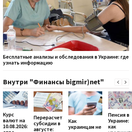
Бесплатные анализы и обследования в Украине: где
узнать информацию
Внутри "Финансы bigmir)net"
Курс
Пенсия в
Перерасчет
валют на
Украине:
Как
субсидии в
10.08.2026:
как
украинцам не
августе: