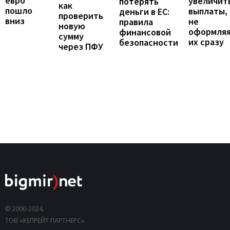
евро
увеличит
потерять
как
пошло
выплаты,
деньги в ЕС:
проверить
вниз
не
правила
новую
оформля
финансовой
сумму
их сразу
безопасности
через ПФУ
© 2000-2024,
ТОВ «КЕПРЕЙТ ПАРТНЕРС».