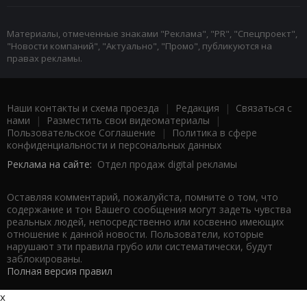
Материалы, отмеченные знаками "Реклама", "PR", "Спецпроект",
"Новости компаний", "Актуально", "Промо", публикуются на
правах рекламы.
Наши контакты и схема проезда
|
Редакция
|
Связаться с
нами
|
Разместить свои видеоматериалы
|
Пользовательское Соглашение
|
Политика в сфере
конфиденциальности и персональных данных
Реклама на сайте:
Отдел продаж digital рекламы
Оставляя комментарий, пожалуйста, помните о том, что
содержание и тон Вашего сообщения могут задеть чувства
реальных людей, непосредственно или косвенно имеющих
отношение к данной новости. Пользователи, которые
нарушают эти правила грубо или систематически, будут
заблокированы.
Полная версия правил
x