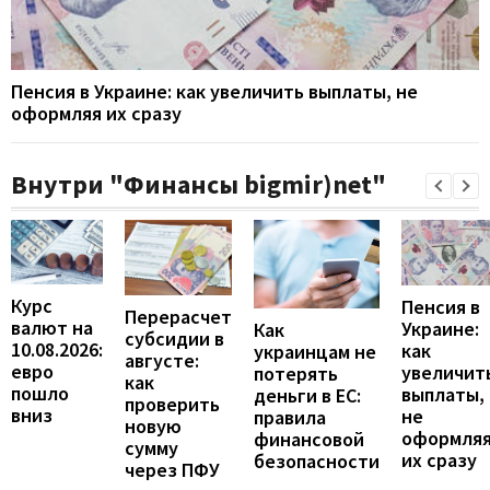
Пенсия в Украине: как увеличить выплаты, не
оформляя их сразу
Внутри "Финансы bigmir)net"
Курс
Пенсия в
Перерасчет
валют на
Украине:
Как
субсидии в
10.08.2026:
как
украинцам не
августе:
евро
увеличит
потерять
как
пошло
выплаты,
деньги в ЕС:
проверить
вниз
не
правила
новую
оформля
финансовой
сумму
их сразу
безопасности
через ПФУ