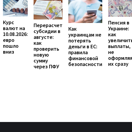
Курс
Пенсия в
Перерасчет
валют на
Украине:
Как
субсидии в
10.08.2026:
как
украинцам не
августе:
евро
увеличит
потерять
как
пошло
выплаты,
деньги в ЕС:
проверить
вниз
не
правила
новую
оформля
финансовой
сумму
их сразу
безопасности
через ПФУ