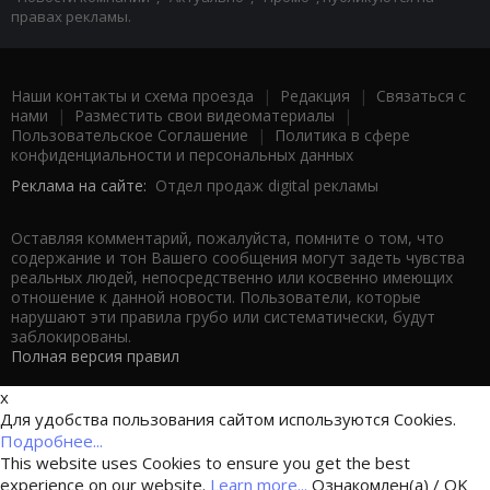
правах рекламы.
Наши контакты и схема проезда
|
Редакция
|
Связаться с
нами
|
Разместить свои видеоматериалы
|
Пользовательское Соглашение
|
Политика в сфере
конфиденциальности и персональных данных
Реклама на сайте:
Отдел продаж digital рекламы
Оставляя комментарий, пожалуйста, помните о том, что
содержание и тон Вашего сообщения могут задеть чувства
реальных людей, непосредственно или косвенно имеющих
отношение к данной новости. Пользователи, которые
нарушают эти правила грубо или систематически, будут
заблокированы.
Полная версия правил
x
Для удобства пользования сайтом используются Cookies.
Подробнее...
This website uses Cookies to ensure you get the best
experience on our website.
Learn more...
Ознакомлен(а) / OK