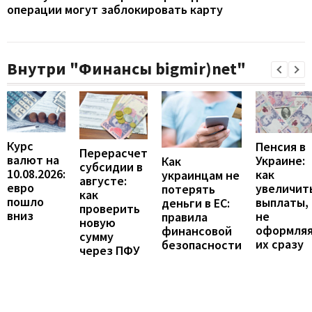
операции могут заблокировать карту
Внутри "Финансы bigmir)net"
Курс
Пенсия в
Перерасчет
валют на
Украине:
Как
субсидии в
10.08.2026:
как
украинцам не
августе:
евро
увеличит
потерять
как
пошло
выплаты,
деньги в ЕС:
проверить
вниз
не
правила
новую
оформля
финансовой
сумму
их сразу
безопасности
через ПФУ