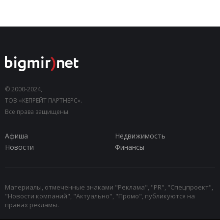
© 2000-2024,
ТОВ «КЕПРЕЙТ ПАРТНЕРС».
Все права защищены.
Афиша
Недвижимость
Новости
Финансы
Материалы, отмеченные знаками "Реклама", "PR", "Спецпроект",
"Новости компаний", "Актуально", "Промо", публикуются на
правах рекламы.