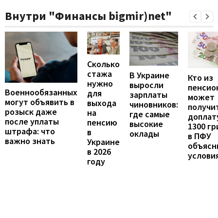
Внутри "Финансы bigmir)net"
Сколько
стажа
В Украине
Кто из
нужно
выросли
пенсио
Военнообязанных
для
зарплаты
может
могут объявить в
выхода
чиновников:
получи
розыск даже
на
где самые
доплат
после уплаты
пенсию
высокие
1300 гр
штрафа: что
в
оклады
в ПФУ
важно знать
Украине
объясн
в 2026
услови
году