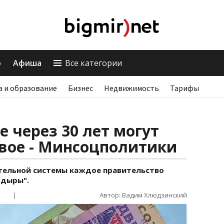
о
Афиша
Все категории
а и образование
Бизнес
Недвижимость
Тарифы
е через 30 лет могут
вое - Минсоцполитики
ительной системы каждое правительство
 дыры".
|
Автор: Вадим Хлюдзинский