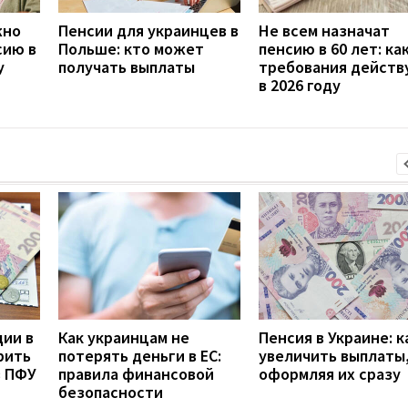
жно
Пенсии для украинцев в
Не всем назначат
сию в
Польше: кто может
пенсию в 60 лет: ка
у
получать выплаты
требования дейст
в 2026 году
дии в
Как украинцам не
Пенсия в Украине: к
рить
потерять деньги в ЕС:
увеличить выплаты,
з ПФУ
правила финансовой
оформляя их сразу
безопасности