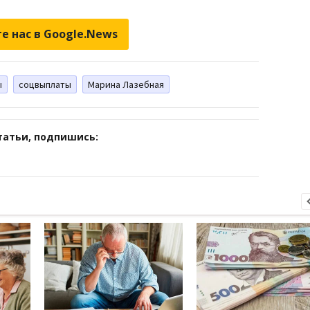
е нас в Google.News
ы
соцвыплаты
Марина Лазебная
татьи, подпишись: