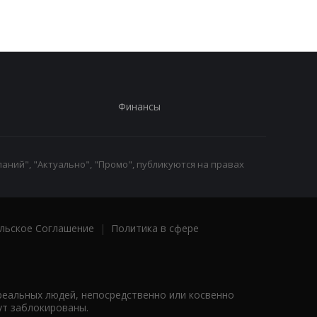
работы
Финансы
аний", "Актуально", "Промо", публикуются на правах
льское Соглашение
|
Политика в сфере
реальных людей, непосредственно или косвенно
ут заблокированы.