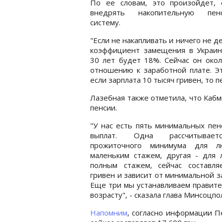
По ее словам, это произойдет, 
внедрять накопительную пен
систему.
"Если не накапливать и ничего не де
коэффициент замещения в Украин
30 лет будет 18%. Сейчас он окол
отношению к заработной плате. Эт
если зарплата 10 тысяч гривен, то пе
Лазебная также отметила, что Каб
пенсии.
"У нас есть пять минимальных пе
выплат. Одна рассчитывае
прожиточного минимума для 
маленьким стажем, другая - для 
полным стажем, сейчас составля
гривен и зависит от минимальной з
Еще три мы устанавливаем правите
возрасту", - сказала глава Минсоцпо
Напомним
, согласно информации П