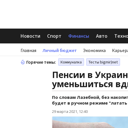
Новости
Спорт
Финансы
Авто
Техн
Главная
Личный бюджет
Экономика
Карьер
Горячие темы:
Коммуналка
Тесты bigmir)net
Пенсии в Украин
уменьшиться вд
По словам Лазебной, без накоп
будет в ручном режиме "латать
29 марта 2021, 12:40