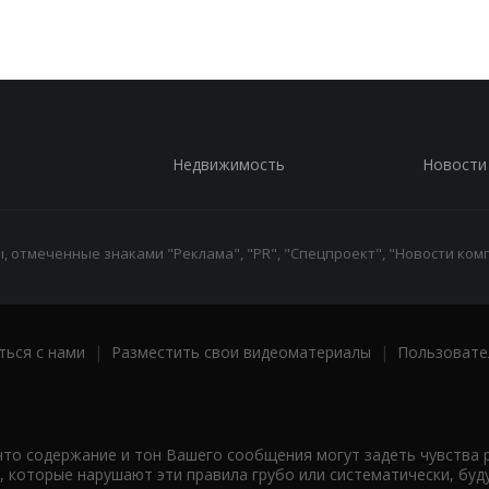
Недвижимость
Новости
 отмеченные знаками "Реклама", "PR", "Спецпроект", "Новости комп
ться с нами
|
Разместить свои видеоматериалы
|
Пользовате
что содержание и тон Вашего сообщения могут задеть чувства 
 которые нарушают эти правила грубо или систематически, буд