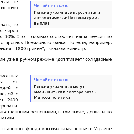
если не
Читайте также:
сионную
Пенсии украинцев пересчитали
автоматически: Названы суммы
выплат
лать, то
е через
о 30%. Это - сколько составляет наша пенсия по
о прогноз Всемирного банка. То есть, например,
нсия - 1800 гривен", - сказала министр.
мин уже в ручном режиме "дотягивает" солидарные
нсионных
Читайте также:
тся от
Пенсии украинцев могут
людей с
уменьшиться в полтора раза -
людей с
Минсоцполитики
ет 2400
арплаты.
льственными решениями, в том числе, доплаты по
литики.
енсионного фонда максимальная пенсия в Украине