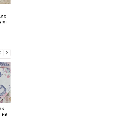
Пенсии вырастут не у
Пенсии украинцев с
кие
всех: кто в августе
инвалидностью
вуют
автоматически получит
выросли: кто и на
доплату до 570 гривен
сколько получит
выплаты
ак
Проезд по 30 грн в
Выплата 3100 грн ко
 не
Киеве: почему
Дню Независимости
работники с низкими
кому нужно подать
зарплатами уходят с
заявление в ПФУ